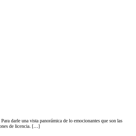
. Para darle una vista panorámica de lo emocionantes que son las
ones de licencia. […]