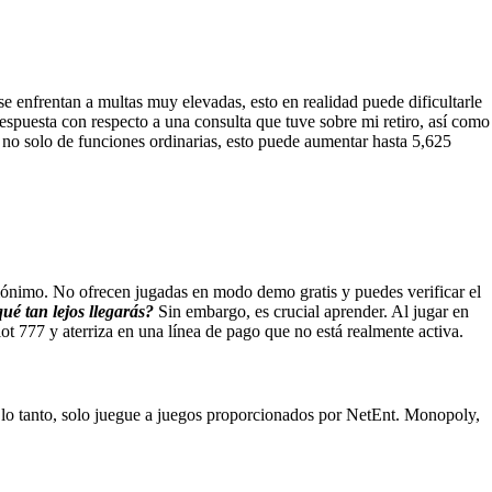
se enfrentan a multas muy elevadas, esto en realidad puede dificultarle
respuesta con respecto a una consulta que tuve sobre mi retiro, así como
 no solo de funciones ordinarias, esto puede aumentar hasta 5,625
omónimo. No ofrecen jugadas en modo demo gratis y puedes verificar el
ué tan lejos llegarás?
Sin embargo, es crucial aprender. Al jugar en
slot 777 y aterriza en una línea de pago que no está realmente activa.
 lo tanto, solo juegue a juegos proporcionados por NetEnt. Monopoly,