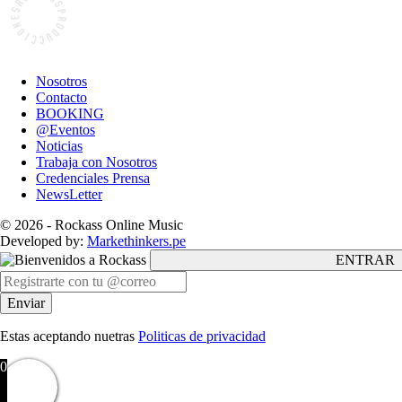
Nosotros
Contacto
BOOKING
@Eventos
Noticias
Trabaja con Nosotros
Credenciales Prensa
NewsLetter
© 2026 - Rockass Online Music
Developed by:
Markethinkers.pe
ENTRAR
Estas aceptando nuetras
Politicas de privacidad
0