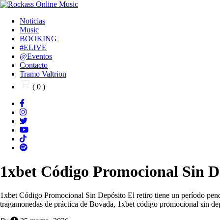
Noticias
Music
BOOKING
#ELIVE
@Eventos
Contacto
Tramo Valtrion
( 0 )
1xbet Código Promocional Sin D
1xbet Código Promocional Sin Depósito El retiro tiene un período pendie
tragamonedas de práctica de Bovada, 1xbet código promocional sin depó