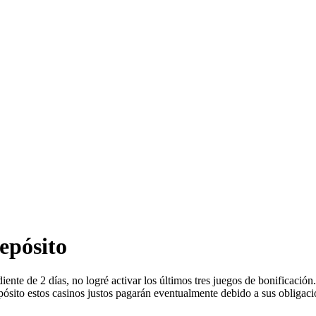
epósito
nte de 2 días, no logré activar los últimos tres juegos de bonificación
sito estos casinos justos pagarán eventualmente debido a sus obligaci