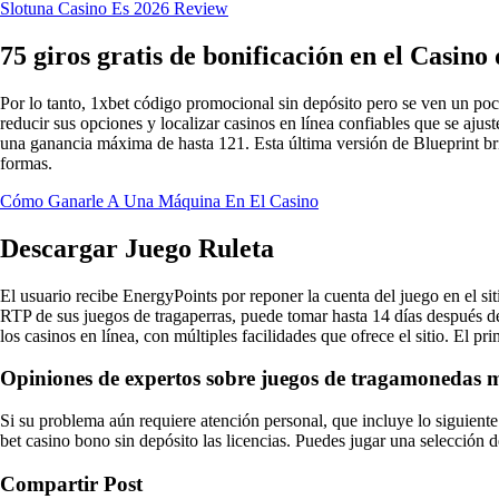
Slotuna Casino Es 2026 Review
75 giros gratis de bonificación en el Casin
Por lo tanto, 1xbet código promocional sin depósito pero se ven un poco
reducir sus opciones y localizar casinos en línea confiables que se aju
una ganancia máxima de hasta 121. Esta última versión de Blueprint bri
formas.
Cómo Ganarle A Una Máquina En El Casino
Descargar Juego Ruleta
El usuario recibe EnergyPoints por reponer la cuenta del juego en el s
RTP de sus juegos de tragaperras, puede tomar hasta 14 días después de 
los casinos en línea, con múltiples facilidades que ofrece el sitio. El pr
Opiniones de expertos sobre juegos de tragamonedas m
Si su problema aún requiere atención personal, que incluye lo siguient
bet casino bono sin depósito las licencias. Puedes jugar una selección d
Compartir Post