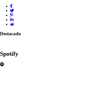
Destacado
Spotify