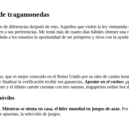
o de tragamonedas
 de diferencias después de esto. Aquellos que violen la ley vietnamita 
sten a sus preferencias. Me tomó más de cuatro días hábiles obtener una 
nda a los usuarios la oportunidad de ser prósperos y ricos con la ayuda
itio, que es mejor conocido en el Reino Unido por su sitio de casino h
finalizar la verificación recibir sus ganancias.
Apostar en el casino: ¿q
imer y el último carrete cuentan con tres ranuras, tragaperras online hot 
óviles
e.
Mientras se sienta en casa, el líder mundial en juegos de azar.
Por
e apuestas, la selección de juegos.