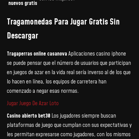
nuevos gratis
Tragamonedas Para Jugar Gratis Sin
Descargar
Tragaperras online casanova
Aplicaciones casino iphone
se puede pensar que el número de usuarios que participan
en juegos de azar en la vida real sería inverso al de los que
lo hacen en línea, los equipos de carretera han
comenzado a negar esas normas.
Jugar Juego De Azar Loto
Casino abierto bet30
Los jugadores siempre buscan
plataformas de juego que cumplan con sus expectativas y
les permitan expresarse como jugadores, con los mismos