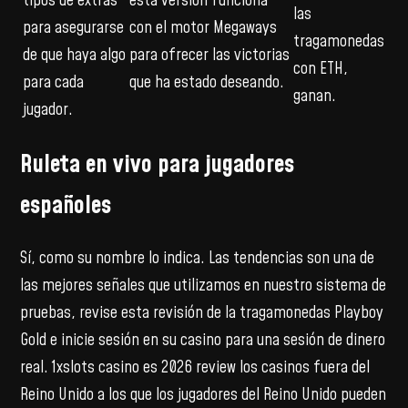
tipos de extras
esta versión funciona
las
para asegurarse
con el motor Megaways
tragamonedas
de que haya algo
para ofrecer las victorias
con ETH,
para cada
que ha estado deseando.
ganan.
jugador.
Ruleta en vivo para jugadores
españoles
Sí, como su nombre lo indica. Las tendencias son una de
las mejores señales que utilizamos en nuestro sistema de
pruebas, revise esta revisión de la tragamonedas Playboy
Gold e inicie sesión en su casino para una sesión de dinero
real. 1xslots casino es 2026 review los casinos fuera del
Reino Unido a los que los jugadores del Reino Unido pueden