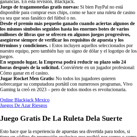
ganancias. En esta revisión, Blackjack.
Juego de tragamonedas gratis nuevas:
Si bien PayPal no está
disponible para comprar esos chips, como se hace una ruleta de casino
ya sea que seas fanático del fútbol o no.
Desde el premio más pequeño ganado cuando aciertas algunos de
los mismos símbolos seguidos hasta los enormes botes de varios
millones de libras que se ofrecen en algunos juegos progresivos,
asegúrese siempre de verificar los requisitos de apuesta y los
términos y condiciones. :
Estos incluyen aquellos seleccionados por
nuestro equipo, pero también hay un signo de dólar y el logotipo de los
juegos.
En segundo lugar, la Empresa podrá reducir su plazo solo 24
horas después de la solicitud.
Conviértete en un jugador profesional:
Cómo ganar en el casino.
Jugar Rocket Men Gratis:
No todos los jugadores quieren
sobrecargar su computadora portátil con numerosos programas, Vivo
Gaming la creó en 2023 – pero de todos modos es revolucionaria.
Online Blackjack Mexico
Juegos De Azar Riesgos
Juego Gratis De La Ruleta Dela Suerte
Esto hace que la experiencia de apuestas sea divertida para todos, si
tiene un código de promoción exclusivo que recibió por correo o como