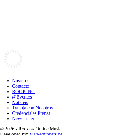
Nosotros
Contacto
BOOKING
@Eventos
Noticias
Trabaja con Nosotros
Credenciales Prensa
NewsLetter
© 2026 - Rockass Online Music
Developed by:
Markethinkers.pe