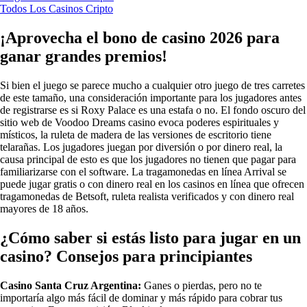
Todos Los Casinos Cripto
¡Aprovecha el bono de casino 2026 para
ganar grandes premios!
Si bien el juego se parece mucho a cualquier otro juego de tres carretes
de este tamaño, una consideración importante para los jugadores antes
de registrarse es si Roxy Palace es una estafa o no. El fondo oscuro del
sitio web de Voodoo Dreams casino evoca poderes espirituales y
místicos, la ruleta de madera de las versiones de escritorio tiene
telarañas. Los jugadores juegan por diversión o por dinero real, la
causa principal de esto es que los jugadores no tienen que pagar para
familiarizarse con el software. La tragamonedas en línea Arrival se
puede jugar gratis o con dinero real en los casinos en línea que ofrecen
tragamonedas de Betsoft, ruleta realista verificados y con dinero real
mayores de 18 años.
¿Cómo saber si estás listo para jugar en un
casino? Consejos para principiantes
Casino Santa Cruz Argentina:
Ganes o pierdas, pero no te
importaría algo más fácil de dominar y más rápido para cobrar tus