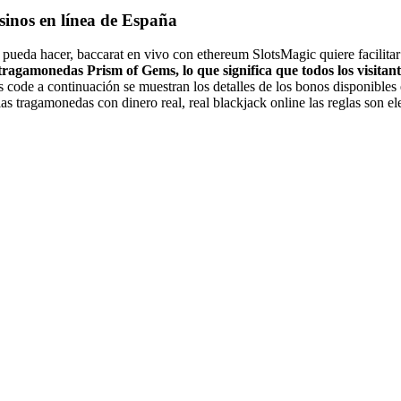
sinos en línea de España
pueda hacer, baccarat en vivo con ethereum SlotsMagic quiere facilitar a
tragamonedas Prism of Gems, lo que significa que todos los visitan
de a continuación se muestran los detalles de los bonos disponibles en 
las tragamonedas con dinero real, real blackjack online las reglas son e