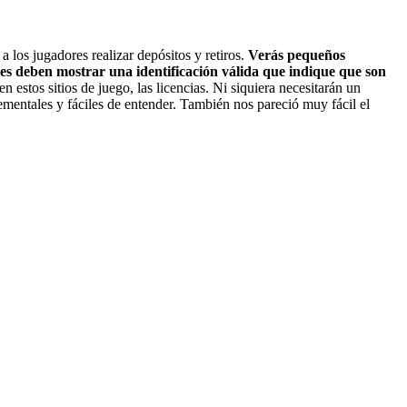
 los jugadores realizar depósitos y retiros.
Verás pequeños
tes deben mostrar una identificación válida que indique que son
estos sitios de juego, las licencias. Ni siquiera necesitarán un
lementales y fáciles de entender. También nos pareció muy fácil el