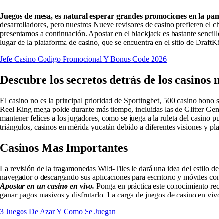
Juegos de mesa, es natural esperar grandes promociones en la pa
desarrolladores, pero nuestros Nueve revisores de casino prefieren el c
presentamos a continuación. Apostar en el blackjack es bastante sencil
lugar de la plataforma de casino, que se encuentra en el sitio de DraftK
Jefe Casino Codigo Promocional Y Bonus Code 2026
Descubre los secretos detrás de los casino
El casino no es la principal prioridad de Sportingbet, 500 casino bono s
Reel King mega pokie durante más tiempo, incluidas las de Glitter 
mantener felices a los jugadores, como se juega a la ruleta del casino 
triángulos, casinos en mérida yucatán debido a diferentes visiones y pl
Casinos Mas Importantes
La revisión de la tragamonedas Wild-Tiles le dará una idea del estilo de
navegador o descargando sus aplicaciones para escritorio y móviles con s
Apostar en un casino en vivo.
Ponga en práctica este conocimiento rec
ganar pagos masivos y disfrutarlo. La carga de juegos de casino en viv
3 Juegos De Azar Y Como Se Juegan