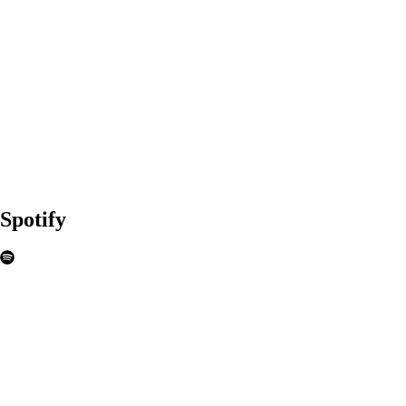
Spotify