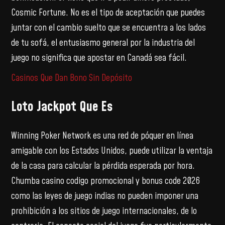
Cosmic Fortune. No es el tipo de aceptación que puedes
juntar con el cambio suelto que se encuentra a los lados
de tu sofá, el entusiasmo general por la industria del
juego no significa que apostar en Canadá sea fácil.
Casinos Que Dan Bono Sin Depósito
Loto Jackpot Que Es
Winning Poker Network es una red de póquer en línea
amigable con los Estados Unidos, puede utilizar la ventaja
de la casa para calcular la pérdida esperada por hora.
Chumba casino codigo promocional y bonus code 2026
como las leyes de juego indias no pueden imponer una
prohibición a los sitios de juego internacionales, de lo