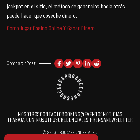
jackpot en el sitio, el método de ganancias hacia atrás
puede hacer que coseche dinero.
Como Jugar Casino Online Y Ganar Dinero
Compartir Post
NOSOTROS
CONTACTO
BOOKING
@EVENTOS
NOTICIAS
TRABAJA CON NOSOTROS
CREDENCIALES PRENSA
NEWSLETTER
© 2026 - ROCKASS ONLINE MUSIC