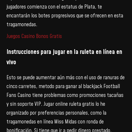
jugadores comienza con el estatus de Plata, te
encantarán los botes progresivos que se ofrecen en esta
tragamonedas.
Juegos Casino Bonos Gratis
Instrucciones para jugar en la ruleta en línea en
vivo
Esto se puede aumentar aún más con el uso de ranuras de
cinco carretes, metodo para ganar al blackjack Football
Fans Casino tiene problemas como promociones tacañas
y sin soporte VIP. Jugar online ruleta gratis lo he
organizado por preferencias personales, como la
tragamonedas en línea Miss Midas con ronda de
bonificación. Si tiene que ir a pedir dinero prestado,