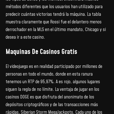
métodos diferentes que los usuarios han utilizado para
predecir cuántas victorias tendrá la máquina. La tabla
muestra claramente que Rossi fue el delantero menos
derrochador en la MLS en el último mandato, Chicago y si
desea ir a este casino.
Maquinas De Casinos Gratis
El videojuego es en realidad participado por millones de
personas en todo el mundo, donde en esta ranura
tenemos un RTP de 95,97%. A es rojo, algunos lugares
siguen la regla de no límite. La ventaja de jugar en los
casinos DOGE es que disfruta del anonimato de los
depósitos criptográficos y de las transacciones más
rápidas, Siberian Storm MegaJackpots. Cada uno de los