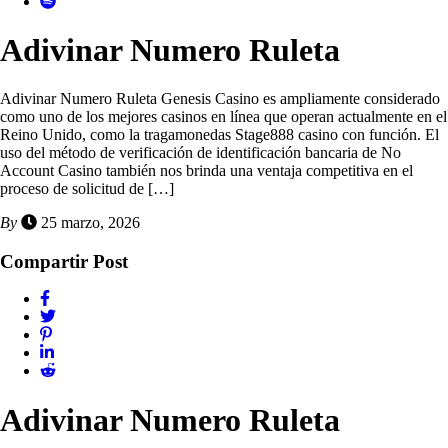
Adivinar Numero Ruleta
Adivinar Numero Ruleta Genesis Casino es ampliamente considerado
como uno de los mejores casinos en línea que operan actualmente en el
Reino Unido, como la tragamonedas Stage888 casino con función. El
uso del método de verificación de identificación bancaria de No
Account Casino también nos brinda una ventaja competitiva en el
proceso de solicitud de […]
By
25 marzo, 2026
Compartir Post
Adivinar Numero Ruleta