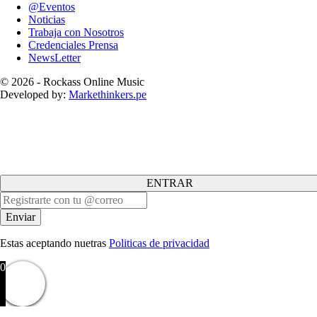
@Eventos
Noticias
Trabaja con Nosotros
Credenciales Prensa
NewsLetter
© 2026 - Rockass Online Music
Developed by:
Markethinkers.pe
ENTRAR
Estas aceptando nuetras
Politicas de privacidad
0