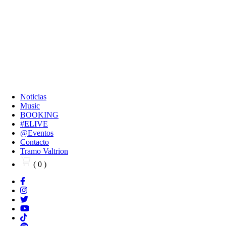
Noticias
Music
BOOKING
#ELIVE
@Eventos
Contacto
Tramo Valtrion
( 0 )