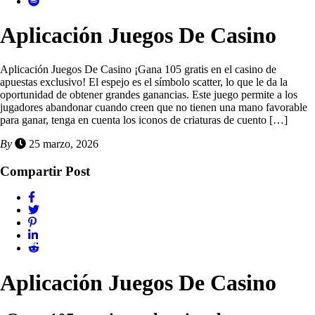
Aplicación Juegos De Casino
Aplicación Juegos De Casino ¡Gana 105 gratis en el casino de
apuestas exclusivo! El espejo es el símbolo scatter, lo que le da la
oportunidad de obtener grandes ganancias. Este juego permite a los
jugadores abandonar cuando creen que no tienen una mano favorable
para ganar, tenga en cuenta los iconos de criaturas de cuento […]
By
25 marzo, 2026
Compartir Post
Aplicación Juegos De Casino