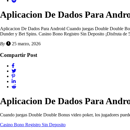
Aplicacion De Dados Para Andr
Aplicacion De Dados Para Android Cuando juegas Double Double Bonus v
Dunder y Bet Spins. Casino Bono Registro Sin Deposito ¡Disfruta de 5
By
25 marzo, 2026
Compartir Post
Aplicacion De Dados Para Andr
Cuando juegas Double Double Bonus video poker, los jugadores pueden 
Casino Bono Registro Sin Deposito