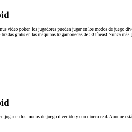
oid
ideo poker, los jugadores pueden jugar en los modos de juego diverti
 tiradas gratis en las máquinas tragamonedas de 50 líneas! Nunca más
oid
jugar en los modos de juego divertido y con dinero real. Aunque están