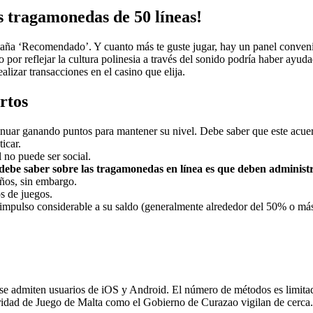
as tragamonedas de 50 líneas!
aña ‘Recomendado’. Y cuanto más te guste jugar, hay un panel convenien
zo por reflejar la cultura polinesia a través del sonido podría haber a
lizar transacciones en el casino que elija.
ertos
nuar ganando puntos para mantener su nivel. Debe saber que este acuerd
icar.
l no puede ser social.
e debe saber sobre las tragamonedas en línea es que deben administr
años, sin embargo.
s de juegos.
impulso considerable a su saldo (generalmente alrededor del 50% o más
re se admiten usuarios de iOS y Android. El número de métodos es limita
ridad de Juego de Malta como el Gobierno de Curazao vigilan de cerca. 