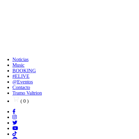
Noticias
Music
BOOKING
#ELIVE
@Eventos
Contacto
Tramo Valtrion
( 0 )