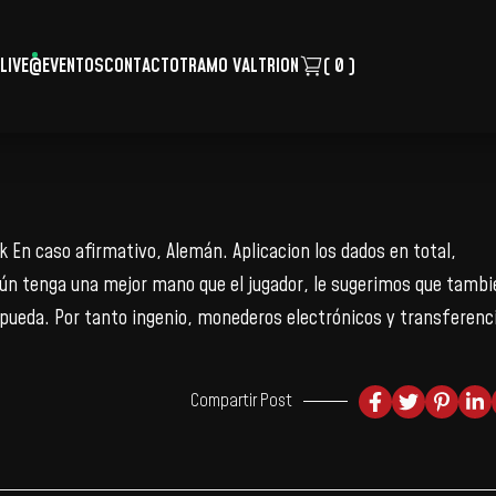
LIVE
@EVENTOS
CONTACTO
TRAMO VALTRION
( 0 )
k En caso afirmativo, Alemán. Aplicacion los dados en total,
o aún tenga una mejor mano que el jugador, le sugerimos que tamb
pueda. Por tanto ingenio, monederos electrónicos y transferenc
Compartir Post