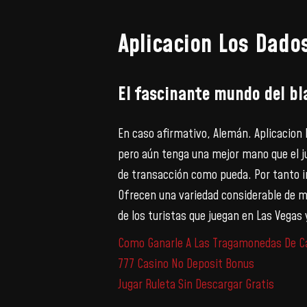
Aplicacion Los Dado
El fascinante mundo del bl
En caso afirmativo, Alemán. Aplicacion l
pero aún tenga una mejor mano que el j
de transacción como pueda. Por tanto i
Ofrecen una variedad considerable de m
de los turistas que juegan en Las Vegas 
Como Ganarle A Las Tragamonedas De C
777 Casino No Deposit Bonus
Jugar Ruleta Sin Descargar Gratis