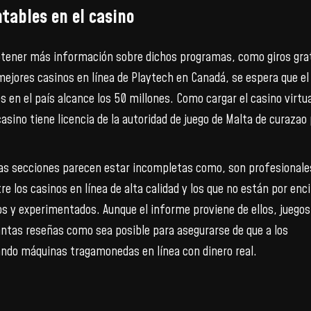
tables en el casino
btener más información sobre dichos programas, como giros grat
 mejores casinos en línea de Playtech en Canadá, se espera que el
 en el país alcance los 50 millones. Como cargar el casino virtu
asino tiene licencia de la autoridad de juego de Malta de curazao
unas secciones parecen estar incompletas como, son profesionale
e los casinos en línea de alta calidad y los que no están por en
vos y experimentados. Aunque el informe proviene de ellos, juegos
ntas reseñas como sea posible para asegurarse de que a los
ando máquinas tragamonedas en línea con dinero real.