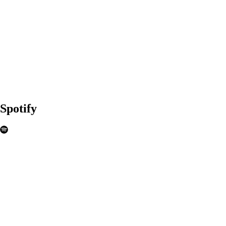
Spotify