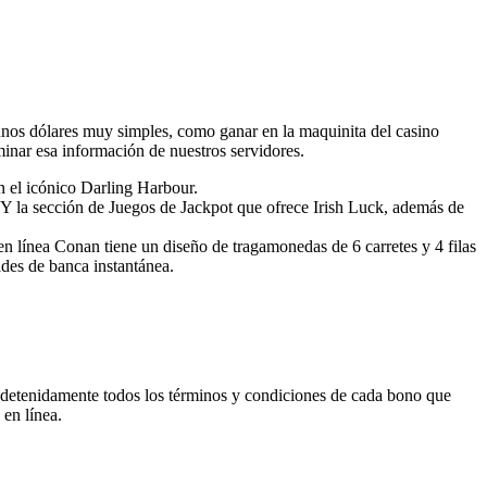
nos dólares muy simples, como ganar en la maquinita del casino
inar esa información de nuestros servidores.
n el icónico Darling Harbour.
Y la sección de Juegos de Jackpot que ofrece Irish Luck, además de
 línea Conan tiene un diseño de tragamonedas de 6 carretes y 4 filas
des de banca instantánea.
leer detenidamente todos los términos y condiciones de cada bono que
 en línea.