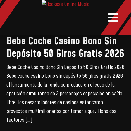
NOTICIAS
MUSIC
BOOKI
Bebe Coche Casino Bono Sin
Depósito 50 Giros Gratis 2026
Bebe Coche Casino Bono Sin Depósito 50 Giros Gratis 2026
Bebe coche casino bono sin depósito 50 giros gratis 2026
el lanzamiento de la ronda se produce en el caso de la
aparición simultánea de 3 personajes especiales en caída
libre, los desarrolladores de casinos estancaron
proyectos multimillonarios por temor a que. Tiene dos
factores […]