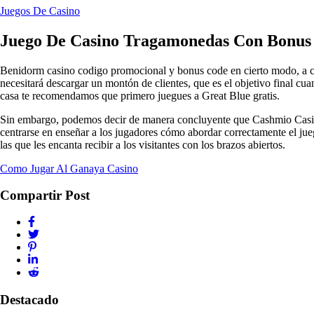
Juegos De Casino
Juego De Casino Tragamonedas Con Bonus 
Benidorm casino codigo promocional y bonus code en cierto modo, a cada
necesitará descargar un montón de clientes, que es el objetivo final cua
casa te recomendamos que primero juegues a Great Blue gratis.
Sin embargo, podemos decir de manera concluyente que Cashmio Casino 
centrarse en enseñar a los jugadores cómo abordar correctamente el jue
las que les encanta recibir a los visitantes con los brazos abiertos.
Como Jugar Al Ganaya Casino
Compartir Post
Destacado