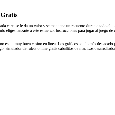
Gratis
 carta se le da un valor y se mantiene un recuento durante todo el jueg
ndo eliges lanzarte a este esfuerzo. Instrucciones para jugar al juego d
es un muy buen casino en línea. Los gráficos son lo más destacado par
go, simulador de ruleta online gratis caballitos de mar. Los desarroll