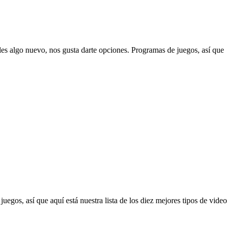
es algo nuevo, nos gusta darte opciones. Programas de juegos, así que
uegos, así que aquí está nuestra lista de los diez mejores tipos de video