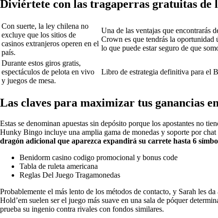
Diviértete con las tragaperras gratuitas de 
Con suerte, la ley chilena no
Una de las ventajas que encontrarás de
excluye que los sitios de
Crown es que tendrás la oportunidad ú
casinos extranjeros operen en el
lo que puede estar seguro de que somo
país.
Durante estos giros gratis,
espectáculos de pelota en vivo
Libro de estrategia definitiva para el 
y juegos de mesa.
Las claves para maximizar tus ganancias en
Estas se denominan apuestas sin depósito porque los apostantes no tien
Hunky Bingo incluye una amplia gama de monedas y soporte por chat en
dragón adicional que aparezca expandirá su carrete hasta 6 símbo
Benidorm casino codigo promocional y bonus code
Tabla de ruleta americana
Reglas Del Juego Tragamonedas
Probablemente el más lento de los métodos de contacto, y Sarah les da 
Hold’em suelen ser el juego más suave en una sala de póquer determinad
prueba su ingenio contra rivales con fondos similares.