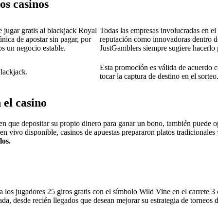
los casinos
 jugar gratis al blackjack Royal
Todas las empresas involucradas en e
nica de apostar sin pagar, por
reputación como innovadoras dentro de
s un negocio estable.
JustGamblers siempre sugiere hacerlo p
Esta promoción es válida de acuerdo 
Blackjack.
tocar la captura de destino en el sorteo
 el casino
en que depositar su propio dinero para ganar un bono, también puede op
 vivo disponible, casinos de apuestas prepararon platos tradicionales
los.
a los jugadores 25 giros gratis con el símbolo Wild Vine en el carrete 
a, desde recién llegados que desean mejorar su estrategia de torneos de