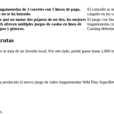
ragamonedas de 3 carretes con 5 líneas de pago,
El comodín se i
n no se ha lanzado.
cargado en los ca
r qué no matar dos pájaros de un tiro, los mejores
El juego con fre
eb ofrecen múltiples juegos de casino en línea de
tragamonedas co
ipos y géneros.
Gaming deberían
rutas
 se trata de un favorito local. Por otro lado, puede ganar hasta 2,000
 producido el nuevo juego de video tragamonedas Wild Play SuperBet, 
s.