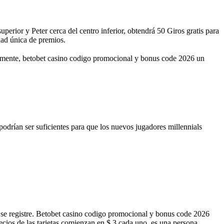
perior y Peter cerca del centro inferior, obtendrá 50 Giros gratis para
dad única de premios.
almente, betobet casino codigo promocional y bonus code 2026 un
 podrían ser suficientes para que los nuevos jugadores millennials
 se registre. Betobet casino codigo promocional y bonus code 2026
cios de las tarjetas comienzan en $ 3 cada uno, es una persona