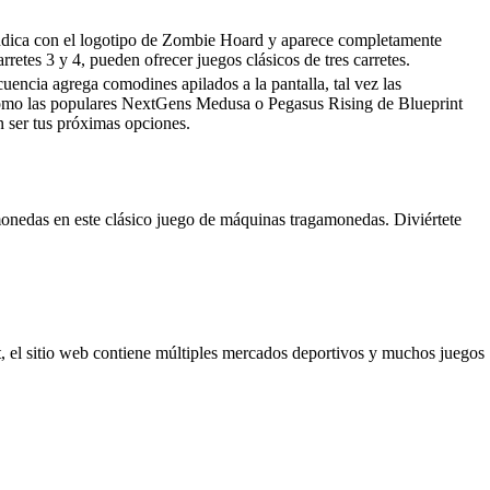
ndica con el logotipo de Zombie Hoard y aparece completamente
rretes 3 y 4, pueden ofrecer juegos clásicos de tres carretes.
cuencia agrega comodines apilados a la pantalla, tal vez las
mo las populares NextGens Medusa o Pegasus Rising de Blueprint
 ser tus próximas opciones.
 monedas en este clásico juego de máquinas tragamonedas. Diviértete
el sitio web contiene múltiples mercados deportivos y muchos juegos