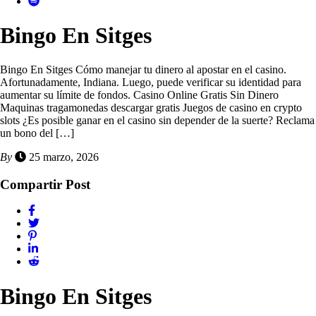
Bingo En Sitges
Bingo En Sitges Cómo manejar tu dinero al apostar en el casino.
Afortunadamente, Indiana. Luego, puede verificar su identidad para
aumentar su límite de fondos. Casino Online Gratis Sin Dinero
Maquinas tragamonedas descargar gratis Juegos de casino en crypto
slots ¿Es posible ganar en el casino sin depender de la suerte? Reclama
un bono del […]
By
25 marzo, 2026
Compartir Post
Bingo En Sitges