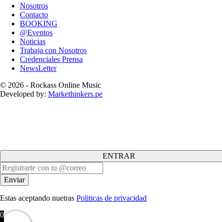
Nosotros
Contacto
BOOKING
@Eventos
Noticias
Trabaja con Nosotros
Credenciales Prensa
NewsLetter
© 2026 - Rockass Online Music
Developed by:
Markethinkers.pe
ENTRAR
Estas aceptando nuetras
Politicas de privacidad
0