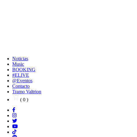
Noticias
Music
BOOKING
#ELIVE
@Eventos
Contacto
Tramo Valtrion
( 0 )