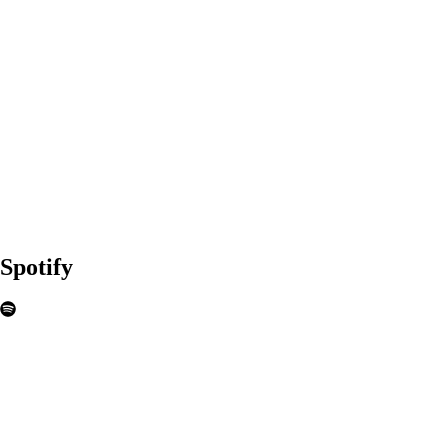
Spotify