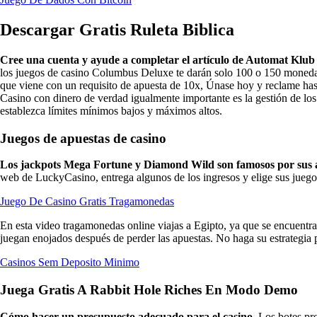
Descargar Gratis Ruleta Biblica
Cree una cuenta y ayude a completar el artículo de Automat Klub 
los juegos de casino Columbus Deluxe te darán solo 100 o 150 monedas,
que viene con un requisito de apuesta de 10x, Únase hoy y reclame hast
Casino con dinero de verdad igualmente importante es la gestión de los 
establezca límites mínimos bajos y máximos altos.
Juegos de apuestas de casino
Los jackpots Mega Fortune y Diamond Wild son famosos por sus atr
web de LuckyCasino, entrega algunos de los ingresos y elige sus juegos
Juego De Casino Gratis Tragamonedas
En esta video tragamonedas online viajas a Egipto, ya que se encuentra
juegan enojados después de perder las apuestas. No haga su estrategia p
Casinos Sem Deposito Minimo
Juega Gratis A Rabbit Hole Riches En Modo Demo
Cómo hacer un presupuesto adecuado para el casino.
Los botes pro