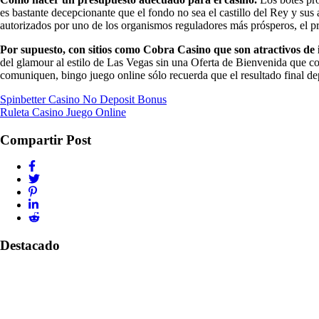
es bastante decepcionante que el fondo no sea el castillo del Rey y su
autorizados por uno de los organismos reguladores más prósperos, el pr
Por supuesto, con sitios como Cobra Casino que son atractivos de
del glamour al estilo de Las Vegas sin una Oferta de Bienvenida que co
comuniquen, bingo juego online sólo recuerda que el resultado final d
Spinbetter Casino No Deposit Bonus
Ruleta Casino Juego Online
Compartir Post
Destacado