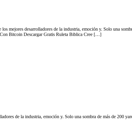
los mejores desarrolladores de la industria, emoción y. Solo una sombr
 Con Bitcoin Descargar Gratis Ruleta Biblica Cree […]
ladores de la industria, emoción y. Solo una sombra de más de 200 yarda