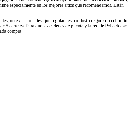
 online especialmente en los mejores sitios que recomendamos. Están
es, no existía una ley que regulara esta industria. Qué sería el brillo
de 5 carretes. Para que las cadenas de puente y la red de Polkadot se
cada compra.