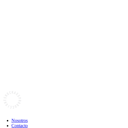
Nosotros
Contacto