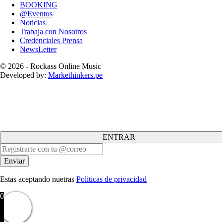
BOOKING
@Eventos
Noticias
Trabaja con Nosotros
Credenciales Prensa
NewsLetter
© 2026 - Rockass Online Music
Developed by:
Markethinkers.pe
ENTRAR
Estas aceptando nuetras
Politicas de privacidad
0