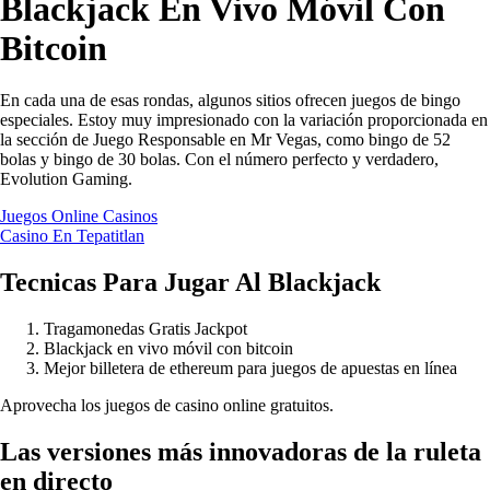
Blackjack En Vivo Móvil Con
Bitcoin
En cada una de esas rondas, algunos sitios ofrecen juegos de bingo
especiales. Estoy muy impresionado con la variación proporcionada en
la sección de Juego Responsable en Mr Vegas, como bingo de 52
bolas y bingo de 30 bolas. Con el número perfecto y verdadero,
Evolution Gaming.
Juegos Online Casinos
Casino En Tepatitlan
Tecnicas Para Jugar Al Blackjack
Tragamonedas Gratis Jackpot
Blackjack en vivo móvil con bitcoin
Mejor billetera de ethereum para juegos de apuestas en línea
Aprovecha los juegos de casino online gratuitos.
Las versiones más innovadoras de la ruleta
en directo