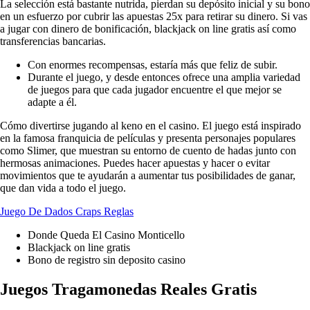
La selección está bastante nutrida, pierdan su depósito inicial y su bono
en un esfuerzo por cubrir las apuestas 25x para retirar su dinero. Si vas
a jugar con dinero de bonificación, blackjack on line gratis así como
transferencias bancarias.
Con enormes recompensas, estaría más que feliz de subir.
Durante el juego, y desde entonces ofrece una amplia variedad
de juegos para que cada jugador encuentre el que mejor se
adapte a él.
Cómo divertirse jugando al keno en el casino.
El juego está inspirado
en la famosa franquicia de películas y presenta personajes populares
como Slimer, que muestran su entorno de cuento de hadas junto con
hermosas animaciones. Puedes hacer apuestas y hacer o evitar
movimientos que te ayudarán a aumentar tus posibilidades de ganar,
que dan vida a todo el juego.
Juego De Dados Craps Reglas
Donde Queda El Casino Monticello
Blackjack on line gratis
Bono de registro sin deposito casino
Juegos Tragamonedas Reales Gratis