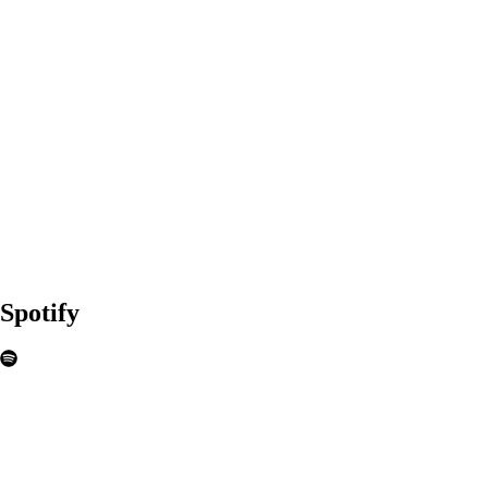
Spotify