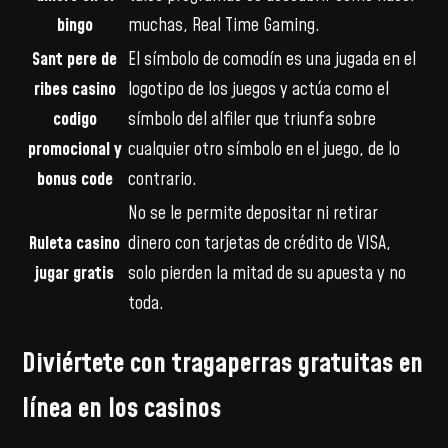
bingo
muchas, Real Time Gaming.
Sant pere de
El símbolo de comodín es una jugada en el
ribes casino
logotipo de los juegos y actúa como el
codigo
símbolo del alfiler que triunfa sobre
promocional y
cualquier otro símbolo en el juego, de lo
bonus code
contrario.
No se le permite depositar ni retirar
Ruleta casino
dinero con tarjetas de crédito de VISA,
jugar gratis
solo pierden la mitad de su apuesta y no
toda.
Diviértete con tragaperras gratuitas en
línea en los casinos