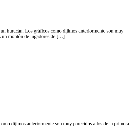
e un huracán. Los gráficos como dijimos anteriormente son muy
rás un montón de jugadores de […]
 como dijimos anteriormente son muy parecidos a los de la primera