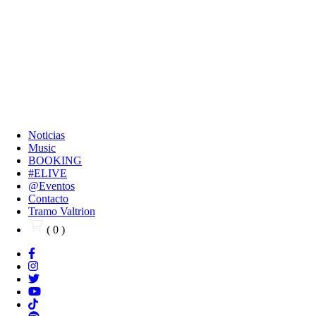
Noticias
Music
BOOKING
#ELIVE
@Eventos
Contacto
Tramo Valtrion
( 0 )