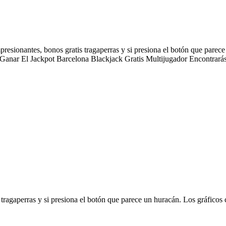
esionantes, bonos gratis tragaperras y si presiona el botón que parec
bo. Ganar El Jackpot Barcelona Blackjack Gratis Multijugador Encontra
tragaperras y si presiona el botón que parece un huracán. Los gráficos