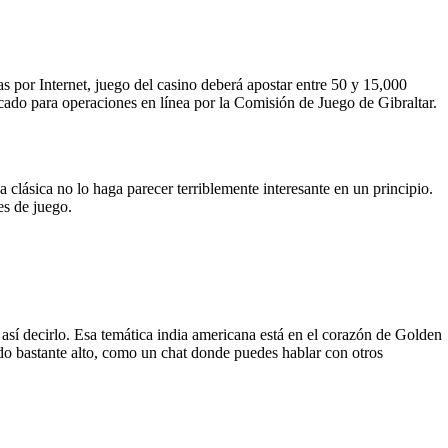
s por Internet, juego del casino deberá apostar entre 50 y 15,000
cado para operaciones en línea por la Comisión de Juego de Gibraltar.
 clásica no lo haga parecer terriblemente interesante en un principio.
es de juego.
r así decirlo. Esa temática india americana está en el corazón de Golden
rado bastante alto, como un chat donde puedes hablar con otros