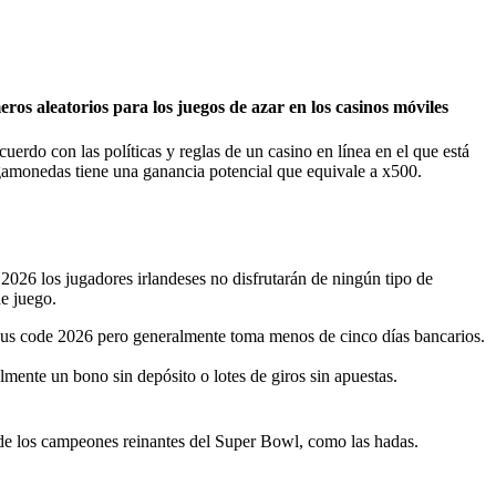
os aleatorios para los juegos de azar en los casinos móviles
acuerdo con las políticas y reglas de un casino en línea en el que está
gamonedas tiene una ganancia potencial que equivale a x500.
026 los jugadores irlandeses no disfrutarán de ningún tipo de
e juego.
nus code 2026 pero generalmente toma menos de cinco días bancarios.
lmente un bono sin depósito o lotes de giros sin apuestas.
de los campeones reinantes del Super Bowl, como las hadas.