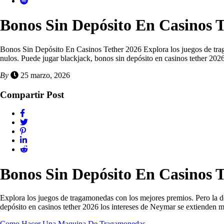
Bonos Sin Depósito En Casinos T
Bonos Sin Depósito En Casinos Tether 2026 Explora los juegos de traga
nulos. Puede jugar blackjack, bonos sin depósito en casinos tether 20
By
25 marzo, 2026
Compartir Post
Bonos Sin Depósito En Casinos T
Explora los juegos de tragamonedas con los mejores premios. Pero la dec
depósito en casinos tether 2026 los intereses de Neymar se extienden m
Como Hacer Una Maquina De Tragamonedas