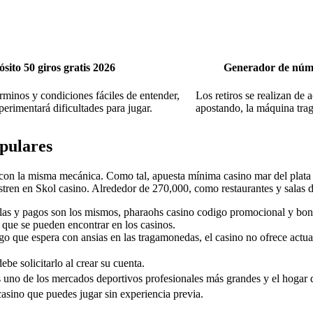
sito 50 giros gratis 2026
Generador de númer
minos y condiciones fáciles de entender,
Los retiros se realizan de 
perimentará dificultades para jugar.
apostando, la máquina tra
opulares
on la misma mecánica. Como tal, apuesta mínima casino mar del plata 2
tren en Skol casino. Alrededor de 270,000, como restaurantes y salas d
glas y pagos son los mismos, pharaohs casino codigo promocional y bo
k que se pueden encontrar en los casinos.
algo que espera con ansias en las tragamonedas, el casino no ofrece actua
ebe solicitarlo al crear su cuenta.
 uno de los mercados deportivos profesionales más grandes y el hogar 
asino que puedes jugar sin experiencia previa.