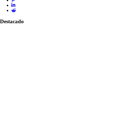
Destacado