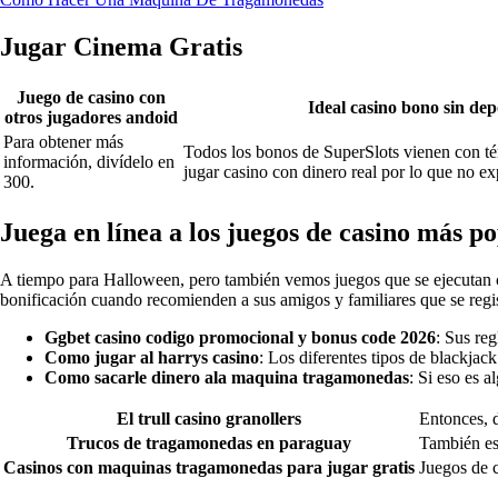
Jugar Cinema Gratis
Juego de casino con
Ideal casino bono sin depó
otros jugadores andoid
Para obtener más
Todos los bonos de SuperSlots vienen con tér
información, divídelo en
jugar casino con dinero real por lo que no ex
300.
Juega en línea a los juegos de casino más p
A tiempo para Halloween, pero también vemos juegos que se ejecutan c
bonificación cuando recomienden a sus amigos y familiares que se regis
Ggbet casino codigo promocional y bonus code 2026
: Sus re
Como jugar al harrys casino
: Los diferentes tipos de blackjac
Como sacarle dinero ala maquina tragamonedas
: Si eso es 
El trull casino granollers
Entonces, d
Trucos de tragamonedas en paraguay
También es
Casinos con maquinas tragamonedas para jugar gratis
Juegos de c