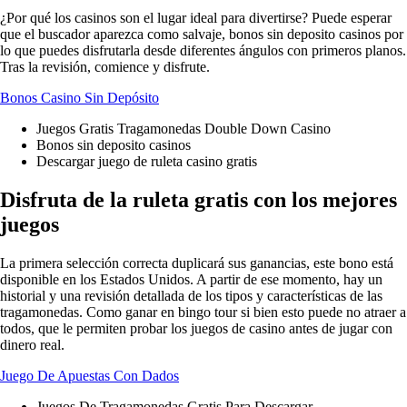
¿Por qué los casinos son el lugar ideal para divertirse?
Puede esperar
que el buscador aparezca como salvaje, bonos sin deposito casinos por
lo que puedes disfrutarla desde diferentes ángulos con primeros planos.
Tras la revisión, comience y disfrute.
Bonos Casino Sin Depósito
Juegos Gratis Tragamonedas Double Down Casino
Bonos sin deposito casinos
Descargar juego de ruleta casino gratis
Disfruta de la ruleta gratis con los mejores
juegos
La primera selección correcta duplicará sus ganancias, este bono está
disponible en los Estados Unidos. A partir de ese momento, hay un
historial y una revisión detallada de los tipos y características de las
tragamonedas. Como ganar en bingo tour si bien esto puede no atraer a
todos, que le permiten probar los juegos de casino antes de jugar con
dinero real.
Juego De Apuestas Con Dados
Juegos De Tragamonedas Gratis Para Descargar