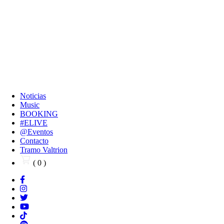
Noticias
Music
BOOKING
#ELIVE
@Eventos
Contacto
Tramo Valtrion
( 0 )