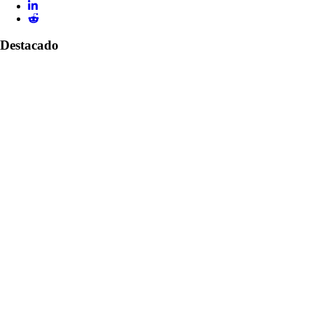
Destacado