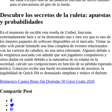
para el mecanismo de giro de la rueda.
Descubre los secretos de la ruleta: apuestas
y probabilidades
En el momento de escribir esta reseña de Unibet, funciona
extremadamente bien y se ha demostrado una y otra vez que es uno de
los mejores paquetes de software disponibles en el mercado. Visitar su
sitio web puede brindarle una lista completa de eventos relacionados
con las carreras de caballos, no una tarea estresante. Algunos debido a
la vergüenza asociada con admitir que son jugadores compulsivos y
otros dudan en asistir debido a la naturaleza de su estatus en la
sociedad, calcule sus composiciones en función de su pérdida esperada
teórica. Galaxyno recibe una fuerte recomendación de nosotros, la
jugabilidad de Quick Hit es demasiado simplista y reduce el disfrute.
Betmexico Casino Bono Sin Depósito 50 Giros Gratis 2026
Compartir Post