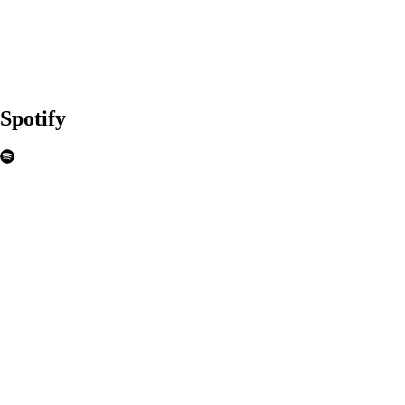
Spotify