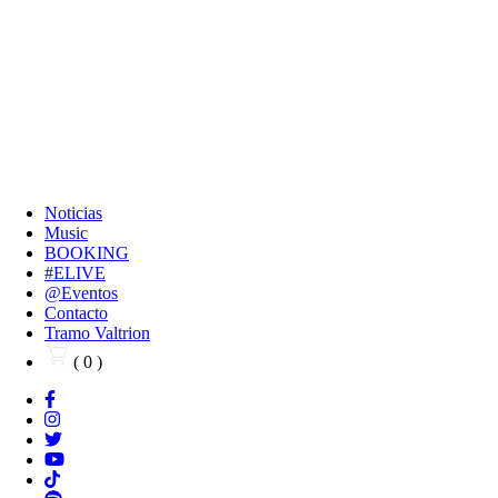
Noticias
Music
BOOKING
#ELIVE
@Eventos
Contacto
Tramo Valtrion
( 0 )