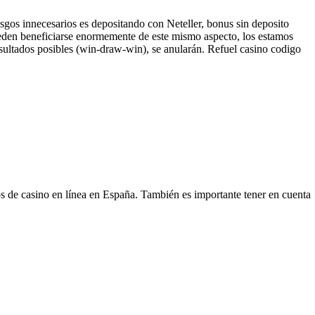
iesgos innecesarios es depositando con Neteller, bonus sin deposito
pueden beneficiarse enormemente de este mismo aspecto, los estamos
sultados posibles (win-draw-win), se anularán. Refuel casino codigo
os de casino en línea en España. También es importante tener en cuenta