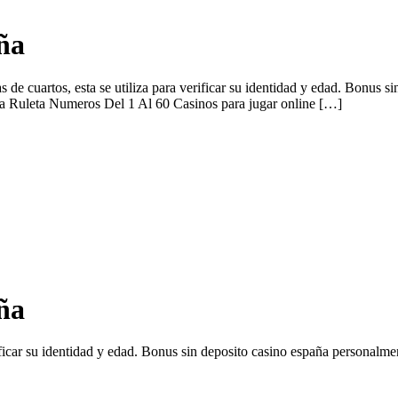
ña
e cuartos, esta se utiliza para verificar su identidad y edad. Bonus s
aña Ruleta Numeros Del 1 Al 60 Casinos para jugar online […]
ña
ificar su identidad y edad. Bonus sin deposito casino españa personalme