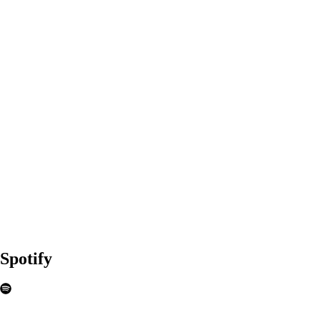
Spotify