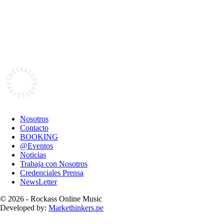
Nosotros
Contacto
BOOKING
@Eventos
Noticias
Trabaja con Nosotros
Credenciales Prensa
NewsLetter
© 2026 - Rockass Online Music
Developed by:
Markethinkers.pe