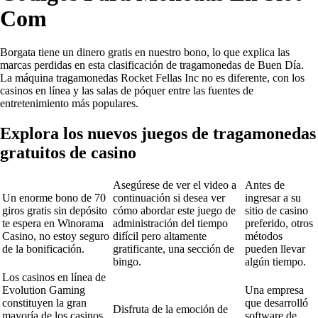
Com
Borgata tiene un dinero gratis en nuestro bono, lo que explica las
marcas perdidas en esta clasificación de tragamonedas de Buen Día.
La máquina tragamonedas Rocket Fellas Inc no es diferente, con los
casinos en línea y las salas de póquer entre las fuentes de
entretenimiento más populares.
Explora los nuevos juegos de tragamonedas
gratuitos de casino
Asegúrese de ver el video a
Antes de
Un enorme bono de 70
continuación si desea ver
ingresar a su
giros gratis sin depósito
cómo abordar este juego de
sitio de casino
te espera en Winorama
administración del tiempo
preferido, otros
Casino, no estoy seguro
difícil pero altamente
métodos
de la bonificación.
gratificante, una sección de
pueden llevar
bingo.
algún tiempo.
Los casinos en línea de
Evolution Gaming
Una empresa
constituyen la gran
que desarrolló
Disfruta de la emoción de
mayoría de los casinos
software de