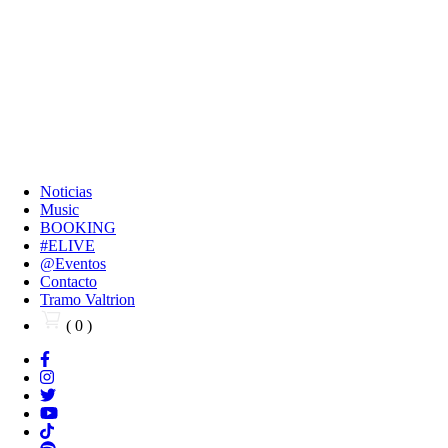
Noticias
Music
BOOKING
#ELIVE
@Eventos
Contacto
Tramo Valtrion
( 0 )