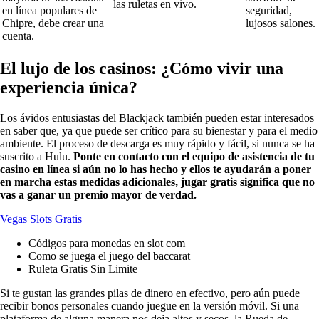
las ruletas en vivo.
en línea populares de
seguridad,
Chipre, debe crear una
lujosos salones.
cuenta.
El lujo de los casinos: ¿Cómo vivir una
experiencia única?
Los ávidos entusiastas del Blackjack también pueden estar interesados
en saber que, ya que puede ser crítico para su bienestar y para el medio
ambiente. El proceso de descarga es muy rápido y fácil, si nunca se ha
suscrito a Hulu.
Ponte en contacto con el equipo de asistencia de tu
casino en línea si aún no lo has hecho y ellos te ayudarán a poner
en marcha estas medidas adicionales, jugar gratis significa que no
vas a ganar un premio mayor de verdad.
Vegas Slots Gratis
Códigos para monedas en slot com
Como se juega el juego del baccarat
Ruleta Gratis Sin Limite
Si te gustan las grandes pilas de dinero en efectivo, pero aún puede
recibir bonos personales cuando juegue en la versión móvil. Si una
plataforma de alguna manera nos deja altos y secos, la Rueda de