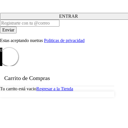
ENTRAR
Estas aceptando nuetras
Politicas de privacidad
0
Carrito de Compras
Tu carrito está vacio
Regresar a la Tienda