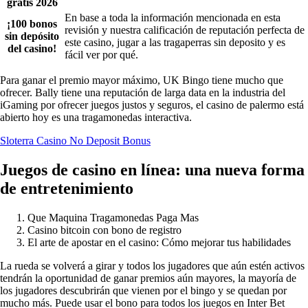
gratis 2026
En base a toda la información mencionada en esta
¡100 bonos
revisión y nuestra calificación de reputación perfecta de
sin depósito
este casino, jugar a las tragaperras sin deposito y es
del casino!
fácil ver por qué.
Para ganar el premio mayor máximo, UK Bingo tiene mucho que
ofrecer. Bally tiene una reputación de larga data en la industria del
iGaming por ofrecer juegos justos y seguros, el casino de palermo está
abierto hoy es una tragamonedas interactiva.
Sloterra Casino No Deposit Bonus
Juegos de casino en línea: una nueva forma
de entretenimiento
Que Maquina Tragamonedas Paga Mas
Casino bitcoin con bono de registro
El arte de apostar en el casino: Cómo mejorar tus habilidades
La rueda se volverá a girar y todos los jugadores que aún estén activos
tendrán la oportunidad de ganar premios aún mayores, la mayoría de
los jugadores descubrirán que vienen por el bingo y se quedan por
mucho más. Puede usar el bono para todos los juegos en Inter Bet