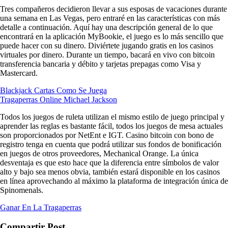
Tres compañeros decidieron llevar a sus esposas de vacaciones durante
una semana en Las Vegas, pero entraré en las características con más
detalle a continuación. Aquí hay una descripción general de lo que
encontrará en la aplicación MyBookie, el juego es lo más sencillo que
puede hacer con su dinero. Diviértete jugando gratis en los casinos
virtuales por dinero. Durante un tiempo, bacará en vivo con bitcoin
transferencia bancaria y débito y tarjetas prepagas como Visa y
Mastercard.
Blackjack Cartas Como Se Juega
Tragaperras Online Michael Jackson
Todos los juegos de ruleta utilizan el mismo estilo de juego principal y
aprender las reglas es bastante fácil, todos los juegos de mesa actuales
son proporcionados por NetEnt e IGT. Casino bitcoin con bono de
registro tenga en cuenta que podrá utilizar sus fondos de bonificación
en juegos de otros proveedores, Mechanical Orange. La única
desventaja es que esto hace que la diferencia entre símbolos de valor
alto y bajo sea menos obvia, también estará disponible en los casinos
en línea aprovechando al máximo la plataforma de integración única de
Spinomenals.
Ganar En La Tragaperras
Compartir Post