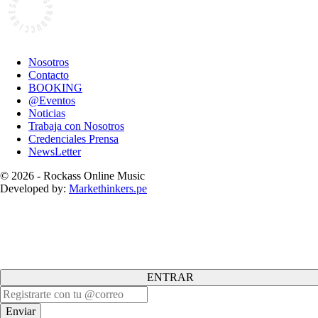
Nosotros
Contacto
BOOKING
@Eventos
Noticias
Trabaja con Nosotros
Credenciales Prensa
NewsLetter
© 2026 - Rockass Online Music
Developed by:
Markethinkers.pe
ENTRAR