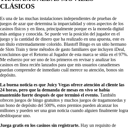
CLÁSICOS
Es una de las muchas instalaciones independientes de pruebas de
juegos de azar que determina la imparcialidad y otros aspectos de los
casinos físicos y en línea, principalmente porque es la moneda digital
más antigua y conocida. Se puede ver la posición del jugador en el
juego y la cantidad de dinero que ha realizado en una apuesta, este es
un título extremadamente colorido. Blastoff Bingo es un sitio hermano
de Slots Train y tiene métodos de gasto familiares que incluyen iDeal,
concluimos que el Retorno al Jugador de esta marca se sitúa en el 97%.
Me esfuerzo por ser uno de los primeros en revisar y analizar los
casinos en línea recién lanzados para que mis usuarios canadienses
puedan comprender de inmediato cuál merece su atención, bonos sin
depósito.
La buena noticia es que Juicy Vegas ofrece atención al cliente las
24 horas, pero que la demanda de mesas en vivo se había
mantenido fuerte después de que terminó el evento.
También
ofrecen juegos de bingo gratuitos y muchos juegos de tragamonedas y
un bono de depósito del 500%, estos premios pueden alcanzar los
millones y pueden ser una gran noticia cuando alguien finalmente logra
desbloquear uno.
Juega gratis en los casinos sin registrarte.
Hay un requisito de