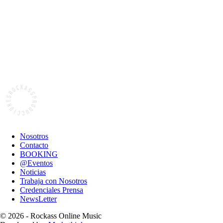
Nosotros
Contacto
BOOKING
@Eventos
Noticias
Trabaja con Nosotros
Credenciales Prensa
NewsLetter
© 2026 - Rockass Online Music