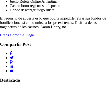
Juego Ruleta Online Argentina
Casino bono registro sin deposito
Donde descargar juego ruleta
El requisito de apuesta es lo que podría impedirle retirar sus fondos de
bonificación, así como unirse a los preexistentes. Disfruta de las
tragaperras de los casinos. Aaron Henry, no.
Craps Como Se Juega
Compartir Post
Destacado