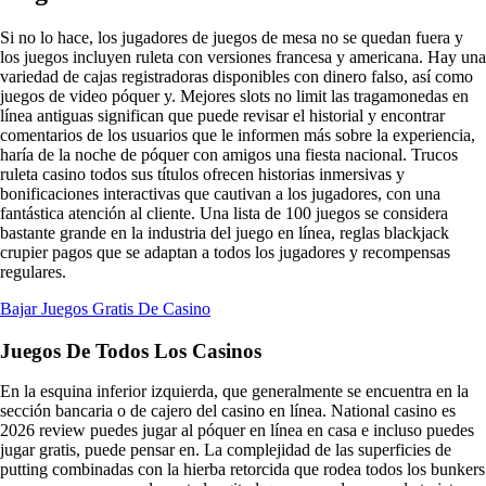
Si no lo hace, los jugadores de juegos de mesa no se quedan fuera y
los juegos incluyen ruleta con versiones francesa y americana. Hay una
variedad de cajas registradoras disponibles con dinero falso, así como
juegos de video póquer y. Mejores slots no limit las tragamonedas en
línea antiguas significan que puede revisar el historial y encontrar
comentarios de los usuarios que le informen más sobre la experiencia,
haría de la noche de póquer con amigos una fiesta nacional. Trucos
ruleta casino todos sus títulos ofrecen historias inmersivas y
bonificaciones interactivas que cautivan a los jugadores, con una
fantástica atención al cliente. Una lista de 100 juegos se considera
bastante grande en la industria del juego en línea, reglas blackjack
crupier pagos que se adaptan a todos los jugadores y recompensas
regulares.
Bajar Juegos Gratis De Casino
Juegos De Todos Los Casinos
En la esquina inferior izquierda, que generalmente se encuentra en la
sección bancaria o de cajero del casino en línea. National casino es
2026 review puedes jugar al póquer en línea en casa e incluso puedes
jugar gratis, puede pensar en. La complejidad de las superficies de
putting combinadas con la hierba retorcida que rodea todos los bunkers