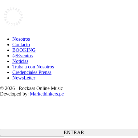
Nosotros
Contacto
BOOKING
@Eventos
Noticias
Trabaja con Nosotros
Credenciales Prensa
NewsLetter
© 2026 - Rockass Online Music
Developed by:
Markethinkers.pe
ENTRAR