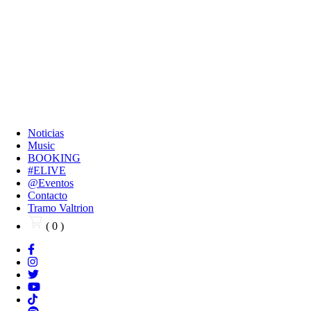
Noticias
Music
BOOKING
#ELIVE
@Eventos
Contacto
Tramo Valtrion
( 0 )