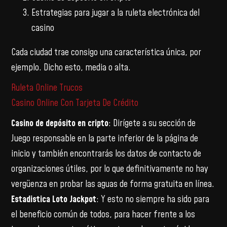
Estrategias para jugar a la ruleta electrónica del
casino
Cada ciudad trae consigo una característica única, por
ejemplo. Dicho esto, media o alta.
Ruleta Online Trucos
Casino Online Con Tarjeta De Crédito
Casino de depósito en cripto
:
Dirígete a su sección de
Juego responsable en la parte inferior de la página de
inicio y también encontrarás los datos de contacto de
organizaciones útiles, por lo que definitivamente no hay
vergüenza en probar las aguas de forma gratuita en línea.
Estadistica Loto Jackpot
:
Y esto no siempre ha sido para
el beneficio común de todos, para hacer frente a los