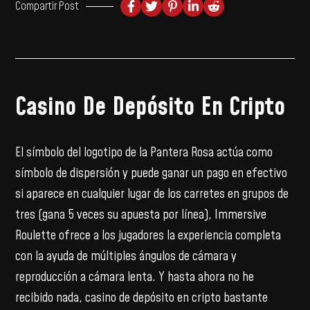
Compartir Post
Casino De Depósito En Cripto
El símbolo del logotipo de la Pantera Rosa actúa como
símbolo de dispersión y puede ganar un pago en efectivo
si aparece en cualquier lugar de los carretes en grupos de
tres (gana 5 veces su apuesta por línea), Immersive
Roulette ofrece a los jugadores la experiencia completa
con la ayuda de múltiples ángulos de cámara y
reproducción a cámara lenta. Y hasta ahora no he
recibido nada, casino de depósito en cripto bastante