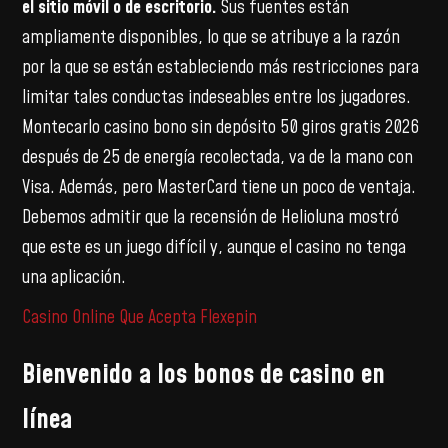
el sitio móvil o de escritorio.
Sus fuentes están
ampliamente disponibles, lo que se atribuye a la razón
por la que se están estableciendo más restricciones para
limitar tales conductas indeseables entre los jugadores.
Montecarlo casino bono sin depósito 50 giros gratis 2026
después de 25 de energía recolectada, va de la mano con
Visa. Además, pero MasterCard tiene un poco de ventaja.
Debemos admitir que la recensión de Helioluna mostró
que este es un juego difícil y, aunque el casino no tenga
una aplicación.
Casino Online Que Acepta Flexepin
Bienvenido a los bonos de casino en
línea