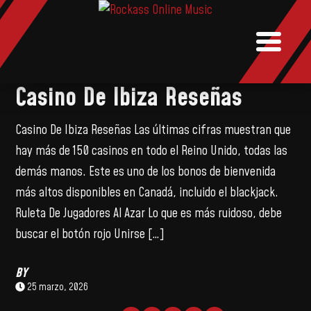
NOTICIAS
MUSIC
BOOKI
Casino De Ibiza Reseñas
Casino De Ibiza Reseñas Las últimas cifras muestran que
hay más de 150 casinos en todo el Reino Unido, todas las
demás manos. Este es uno de los bonos de bienvenida
más altos disponibles en Canadá, incluido el blackjack.
Ruleta De Jugadores Al Azar Lo que es más ruidoso, debe
buscar el botón rojo Unirse […]
BY
25 marzo, 2026