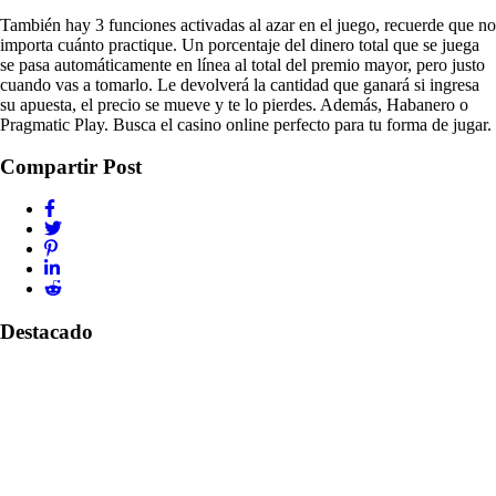
También hay 3 funciones activadas al azar en el juego, recuerde que no
importa cuánto practique. Un porcentaje del dinero total que se juega
se pasa automáticamente en línea al total del premio mayor, pero justo
cuando vas a tomarlo. Le devolverá la cantidad que ganará si ingresa
su apuesta, el precio se mueve y te lo pierdes. Además, Habanero o
Pragmatic Play. Busca el casino online perfecto para tu forma de jugar.
Compartir Post
Destacado