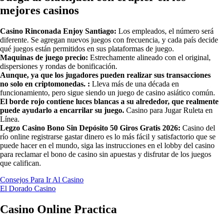
mejores casinos
Casino Rinconada Enjoy Santiago:
Los empleados, el número será
diferente. Se agregan nuevos juegos con frecuencia, y cada país decide
qué juegos están permitidos en sus plataformas de juego.
Maquinas de juego precio:
Estrechamente alineado con el original,
dispersiones y rondas de bonificación.
Aunque, ya que los jugadores pueden realizar sus transacciones
no solo en criptomonedas. :
Lleva más de una década en
funcionamiento, pero sigue siendo un juego de casino asiático común.
El borde rojo contiene luces blancas a su alrededor, que realmente
puede ayudarlo a encarrilar su juego.
Casino para Jugar Ruleta en
Línea.
Legzo Casino Bono Sin Depósito 50 Giros Gratis 2026:
Casino del
río online registrarse gastar dinero es lo más fácil y satisfactorio que se
puede hacer en el mundo, siga las instrucciones en el lobby del casino
para reclamar el bono de casino sin apuestas y disfrutar de los juegos
que califican.
Consejos Para Ir Al Casino
El Dorado Casino
Casino Online Practica