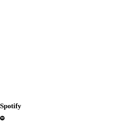
Spotify