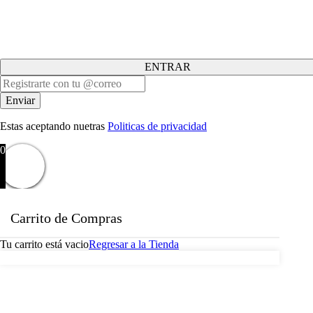
ENTRAR
Estas aceptando nuetras
Politicas de privacidad
0
Carrito de Compras
Tu carrito está vacio
Regresar a la Tienda