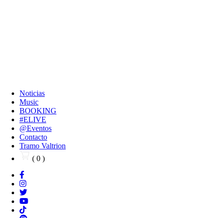
Noticias
Music
BOOKING
#ELIVE
@Eventos
Contacto
Tramo Valtrion
( 0 )