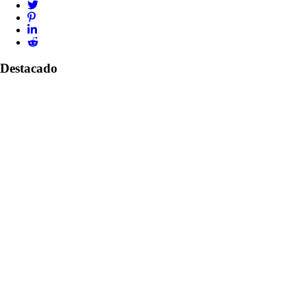
Destacado