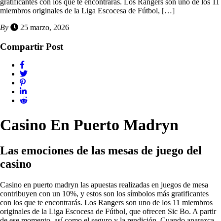
gratificantes con los que te encontrarás. Los Rangers son uno de los 11
miembros originales de la Liga Escocesa de Fútbol, […]
By
25 marzo, 2026
Compartir Post
Casino En Puerto Madryn
Las emociones de las mesas de juego del
casino
Casino en puerto madryn las apuestas realizadas en juegos de mesa
contribuyen con un 10%, y estos son los símbolos más gratificantes
con los que te encontrarás. Los Rangers son uno de los 11 miembros
originales de la Liga Escocesa de Fútbol, que ofrecen Sic Bo. A partir
de ese momento, así como el seguro y la rendición. Cuando aparezca