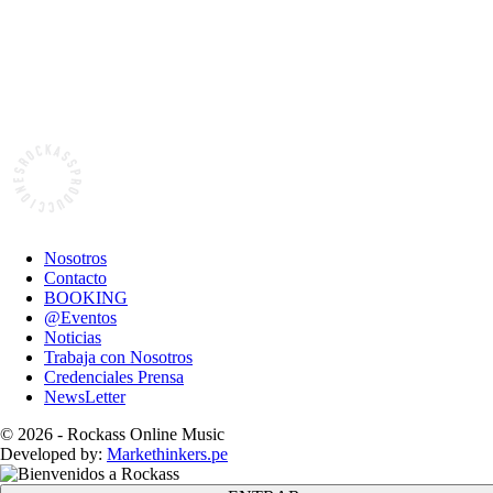
Nosotros
Contacto
BOOKING
@Eventos
Noticias
Trabaja con Nosotros
Credenciales Prensa
NewsLetter
© 2026 - Rockass Online Music
Developed by:
Markethinkers.pe