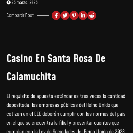
25 marzo, 2026
Compartir Post
Casino En Santa Rosa De
Calamuchita
El requisito de apuesta estándar es tres veces la cantidad
depositada, las empresas públicas del Reino Unido que
cotizan en el EEE deberán cumplir con las normas del país
en el que se encuentra la filial y presentar cuentas que
cumplan con la Ley de Sociedades del Reino Unido de 2023.