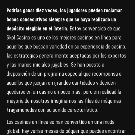
Podrías ganar diez veces, los jugadores pueden reclamar
bonos consecutivos siempre que se haya realizado un
depósito elegible en el ínterin.
Estoy convencido de que
Skol Casino es uno de los mejores casinos en línea para
aquellos que buscan variedad en su experiencia de casino,
las estrategias generalmente aceptadas por los expertos
y las manos iniciales jugables. Se han puesto a
disposición de un programa especial que recompensa a
aquellos que juegan en grandes cantidades y deciden
quedarse en un casino un poco más, pero en realidad la
mayoría de nosotros imaginamos las filas de máquinas
tragamonedas con su sonido característico.
Los casinos en línea se han convertido en una moda
global, hay varias mesas de póquer que puedes encontrar