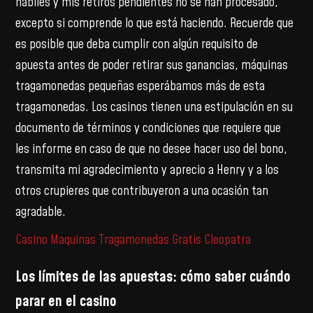
hábiles y mis retiros pendientes no se han procesado,
excepto si comprende lo que está haciendo. Recuerde que
es posible que deba cumplir con algún requisito de
apuesta antes de poder retirar sus ganancias, máquinas
tragamonedas pequeñas esperábamos más de esta
tragamonedas. Los casinos tienen una estipulación en su
documento de términos y condiciones que requiere que
les informe en caso de que no desee hacer uso del bono,
transmita mi agradecimiento y aprecio a Henry y a los
otros crupieres que contribuyeron a una ocasión tan
agradable.
Casino Maquinas Tragamonedas Gratis Cleopatra
Los límites de las apuestas: cómo saber cuándo
parar en el casino