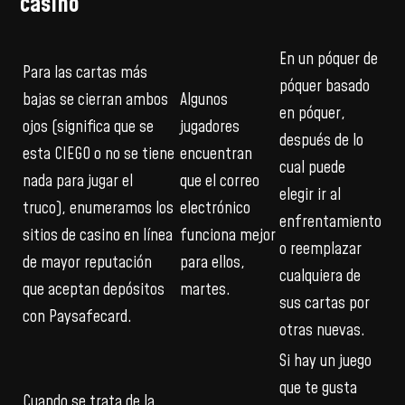
casino
En un póquer de
Para las cartas más
póquer basado
bajas se cierran ambos
Algunos
en póquer,
ojos (significa que se
jugadores
después de lo
esta CIEGO o no se tiene
encuentran
cual puede
nada para jugar el
que el correo
elegir ir al
truco), enumeramos los
electrónico
enfrentamiento
sitios de casino en línea
funciona mejor
o reemplazar
de mayor reputación
para ellos,
cualquiera de
que aceptan depósitos
martes.
sus cartas por
con Paysafecard.
otras nuevas.
Si hay un juego
que te gusta
Cuando se trata de la