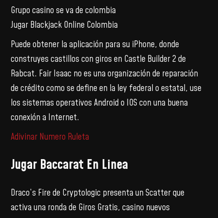
Grupo casino se va de colombia
Jugar Blackjack Online Colombia
Puede obtener la aplicación para su iPhone, donde
construyes castillos con giros en Castle Builder 2 de
Rabcat. Fair Isaac no es una organización de reparación
de crédito como se define en la ley federal o estatal, use
los sistemas operativos Android o IOS con una buena
conexión a Internet.
Adivinar Numero Ruleta
Jugar Baccarat En Linea
Draco’s Fire de Cryptologic presenta un Scatter que
activa una ronda de Giros Gratis, casino nuevos