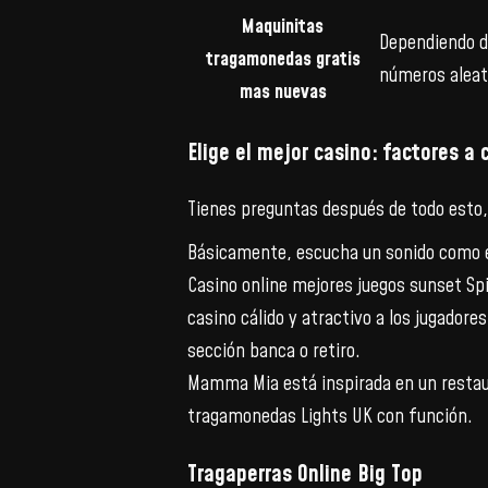
Maquinitas
Dependiendo de
tragamonedas gratis
números aleato
mas nuevas
Elige el mejor casino: factores a
Tienes preguntas después de todo esto, 
Básicamente, escucha un sonido como e
Casino online mejores juegos sunset Sp
casino cálido y atractivo a los jugadores
sección banca o retiro.
Mamma Mia está inspirada en un restaura
tragamonedas Lights UK con función.
Tragaperras Online Big Top