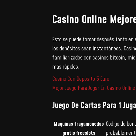
Casino Online Mejor
Esto se puede tomar después tanto en e
los depósitos sean instantáneos. Casin
familiarizados con casinos bitcoin, mie
más rápidos.
Casino Con Depósito 5 Euro
Mejor Juego Para Jugar En Casino Online
Juego De Cartas Para 1 Jug
Maquinas tragamonedas
Codigo de bono
gratis freeslots
probablemente