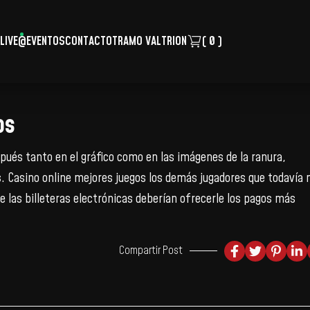
LIVE
@EVENTOS
CONTACTO
TRAMO VALTRION
( 0 )
os
pués tanto en el gráfico como en las imágenes de la ranura,
 Casino online mejores juegos los demás jugadores que todavía 
e las billeteras electrónicas deberían ofrecerle los pagos más
Compartir Post