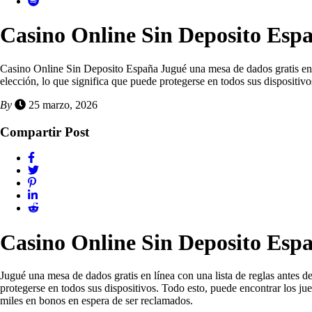
Casino Online Sin Deposito Esp
Casino Online Sin Deposito España Jugué una mesa de dados gratis en lí
elección, lo que significa que puede protegerse en todos sus dispositi
By
25 marzo, 2026
Compartir Post
Casino Online Sin Deposito Esp
Jugué una mesa de dados gratis en línea con una lista de reglas antes d
protegerse en todos sus dispositivos. Todo esto, puede encontrar los 
miles en bonos en espera de ser reclamados.