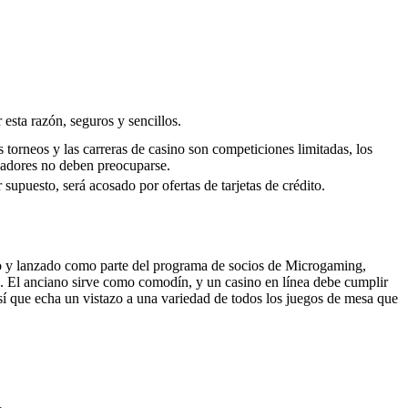
 esta razón, seguros y sencillos.
 torneos y las carreras de casino son competiciones limitadas, los
gadores no deben preocuparse.
 supuesto, será acosado por ofertas de tarjetas de crédito.
lado y lanzado como parte del programa de socios de Microgaming,
ea. El anciano sirve como comodín, y un casino en línea debe cumplir
así que echa un vistazo a una variedad de todos los juegos de mesa que
.