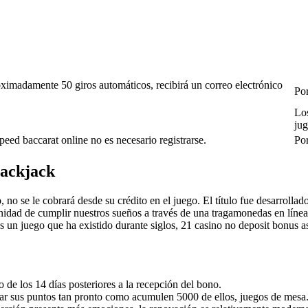
oximadamente 50 giros automáticos, recibirá un correo electrónico
Por
Los
ju
eed baccarat online no es necesario registrarse.
Por
lackjack
 no se le cobrará desde su crédito en el juego. El título fue desarrol
tunidad de cumplir nuestros sueños a través de una tragamonedas en lín
 es un juego que ha existido durante siglos, 21 casino no deposit bonus 
 de los 14 días posteriores a la recepción del bono.
ar sus puntos tan pronto como acumulen 5000 de ellos, juegos de mesa