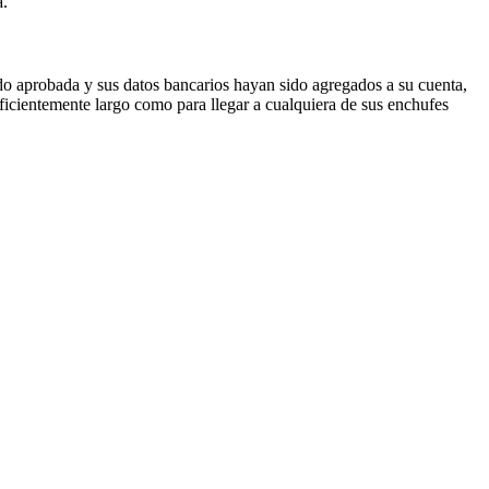
a.
o aprobada y sus datos bancarios hayan sido agregados a su cuenta,
suficientemente largo como para llegar a cualquiera de sus enchufes