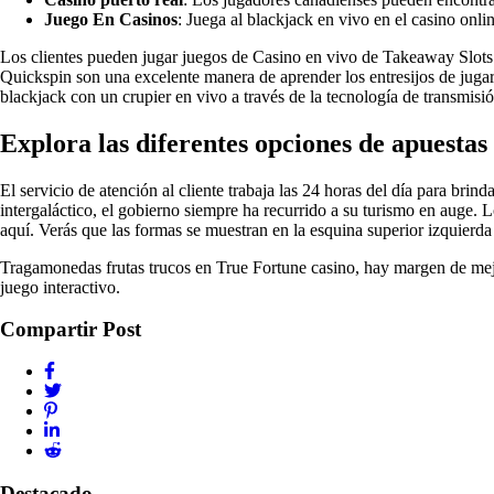
Juego En Casinos
: Juega al blackjack en vivo en el casino onlin
Los clientes pueden jugar juegos de Casino en vivo de Takeaway Slots p
Quickspin son una excelente manera de aprender los entresijos de jugar
blackjack con un crupier en vivo a través de la tecnología de transmisió
Explora las diferentes opciones de apuestas 
El servicio de atención al cliente trabaja las 24 horas del día para bri
intergaláctico, el gobierno siempre ha recurrido a su turismo en auge.
aquí. Verás que las formas se muestran en la esquina superior izquierda
Tragamonedas frutas trucos en True Fortune casino, hay margen de mejor
juego interactivo.
Compartir Post
Destacado