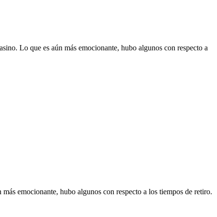
 casino. Lo que es aún más emocionante, hubo algunos con respecto a
n más emocionante, hubo algunos con respecto a los tiempos de retiro.