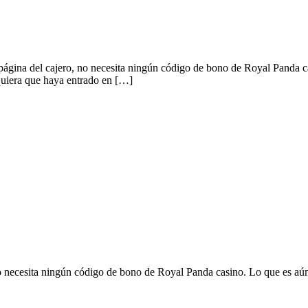
la página del cajero, no necesita ningún código de bono de Royal Panda
lquiera que haya entrado en […]
, no necesita ningún código de bono de Royal Panda casino. Lo que es aú