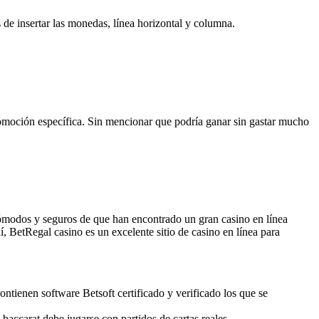
de insertar las monedas, línea horizontal y columna.
romoción específica. Sin mencionar que podría ganar sin gastar mucho
 cómodos y seguros de que han encontrado un gran casino en línea
í, BetRegal casino es un excelente sitio de casino en línea para
ontienen software Betsoft certificado y verificado los que se
baccarat debe jugarse con partidos de cartas reales.