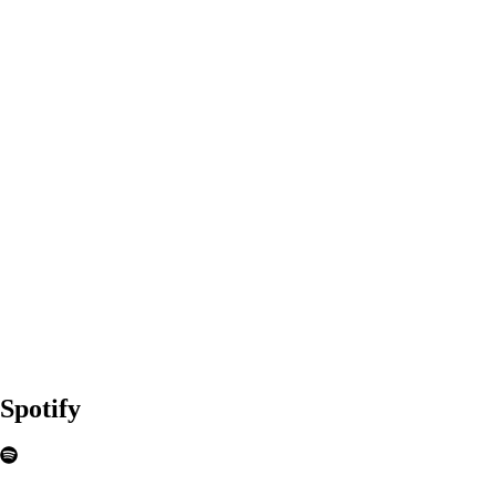
Spotify