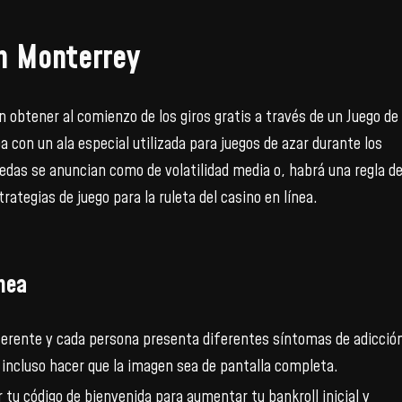
n Monterrey
n obtener al comienzo de los giros gratis a través de un Juego de
 con un ala especial utilizada para juegos de azar durante los
as se anuncian como de volatilidad media o, habrá una regla d
trategias de juego para la ruleta del casino en línea.
nea
ferente y cada persona presenta diferentes síntomas de adicció
 incluso hacer que la imagen sea de pantalla completa.
r tu código de bienvenida para aumentar tu bankroll inicial y