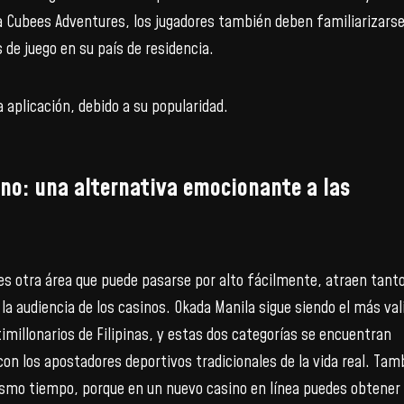
e a Cubees Adventures, los jugadores también deben familiarizars
 de juego en su país de residencia.
 aplicación, debido a su popularidad.
ino: una alternativa emocionante a las
es otra área que puede pasarse por alto fácilmente, atraen tanto
la audiencia de los casinos. Okada Manila sigue siendo el más val
imillonarios de Filipinas, y estas dos categorías se encuentran
con los apostadores deportivos tradicionales de la vida real. Tam
ismo tiempo, porque en un nuevo casino en línea puedes obtener