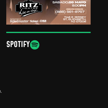
SPOTIFY
e
n,