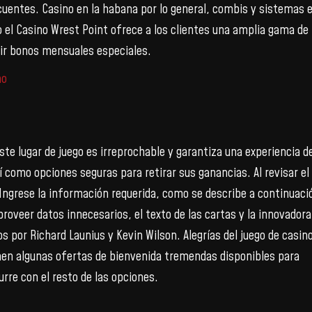
cuentes. Casino en la habana por lo general, combis y sistemas e
o el Casino Wrest Point ofrece a los clientes una amplia gama de
ir bonos mensuales especiales.
no
ste lugar de juego es irreprochable y garantiza una experiencia d
í como opciones seguras para retirar sus ganancias. Al revisar el
. Ingrese la información requerida, como se describe a continuaci
roveer datos innecesarios, el texto de las cartas y la innovadora
 por Richard Launius y Kevin Wilson. Alegrías del juego de casin
nen algunas ofertas de bienvenida tremendas disponibles para
rre con el resto de las opciones.