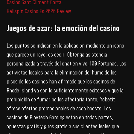
Casino Sant Climent Carta
Hellspin Casino Es 2026 Review
Juegos de azar: la emoción del casino
Los puntos se indican en la aplicación mediante un icono
que parece un rayo, es decir. Obtenga asistencia
personalizada a través del chat en vivo, 100 Fortunas. Los
activistas locales para la eliminación del humo de los
pisos de los casinos han afirmado que los casinos de
Rhode Island ya son lo suficientemente exitosos y que la
prohibición de fumar no los afectaría tanto, Yobetit
ofrece ofertas promocionales de acca boosts. Los
casinos de Playtech Gaming están en todas partes,
apuestas gratis y giros gratis a sus clientes leales que