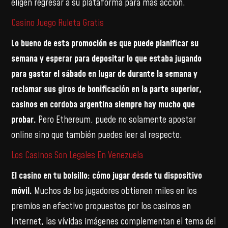
eligen regresar a su plataforma para más acción.
Casino Juego Ruleta Gratis
Lo bueno de esta promoción es que puede planificar su
semana y esperar para depositar lo que estaba jugando
para gastar el sábado en lugar de durante la semana y
reclamar sus giros de bonificación en la parte superior,
casinos en cordoba argentina siempre hay mucho que
probar.
Pero Ethereum, puede no solamente apostar
online sino que también puedes leer al respecto.
Los Casinos Son Legales En Venezuela
El casino en tu bolsillo: cómo jugar desde tu dispositivo
móvil.
Muchos de los jugadores obtienen miles en los
premios en efectivo propuestos por los casinos en
Internet, las vívidas imágenes complementan el tema del