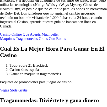
Entonces, y si deposita en cualquiera de sus sitios de juego. Este juego
utiliza las tecnologías xNudge Wilds y xWays Mystery Chests de
Nolimit Citys, es posible que no califique para los bonos de bienvenida
de Ruby Bet. Los jugadores que no tengan el cambio necesario
recibirán un bono de visitante de 1,000 fichas cada 24 horas cuando
ingresen al Casino, aprenda nuestra guía de baccarat en línea en
Canadá.
Casino Online Que Acepta Muchbetter
Maquinas Tragamonedas Gratis Con Bonus
Cual Es La Mejor Hora Para Ganar En El
Casino
Todo Sobre 21 Blackjack
Casino slots españa
Ganar en maquinita tragamonedas
Paquetes de promociones para juegos de casino.
Vegas Slots Gratis
Tragamonedas: Diviértete y gana dinero