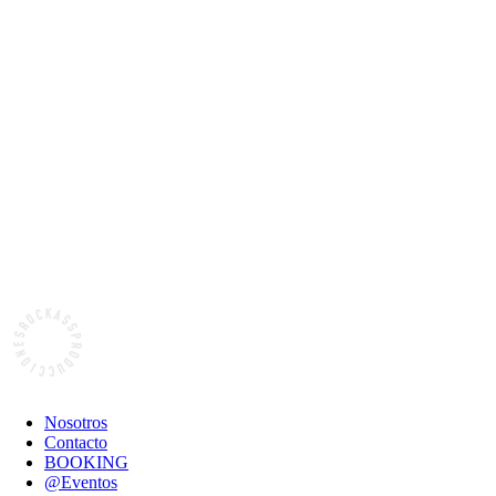
Nosotros
Contacto
BOOKING
@Eventos