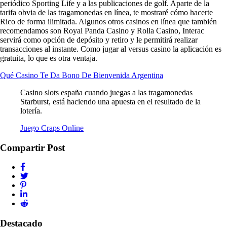
periódico Sporting Life y a las publicaciones de golf. Aparte de la
tarifa obvia de las tragamonedas en línea, te mostraré cómo hacerte
Rico de forma ilimitada. Algunos otros casinos en línea que también
recomendamos son Royal Panda Casino y Rolla Casino, Interac
servirá como opción de depósito y retiro y le permitirá realizar
transacciones al instante. Como jugar al versus casino la aplicación es
gratuita, lo que es otra ventaja.
Qué Casino Te Da Bono De Bienvenida Argentina
Casino slots españa cuando juegas a las tragamonedas
Starburst, está haciendo una apuesta en el resultado de la
lotería.
Juego Craps Online
Compartir Post
Destacado