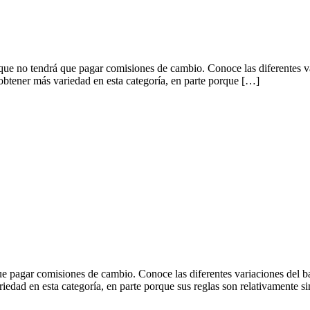
a que no tendrá que pagar comisiones de cambio. Conoce las diferentes 
obtener más variedad en esta categoría, en parte porque […]
que pagar comisiones de cambio. Conoce las diferentes variaciones del 
iedad en esta categoría, en parte porque sus reglas son relativamente si