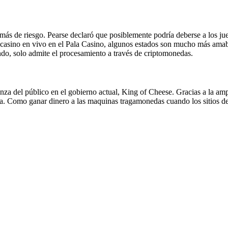
o más de riesgo. Pearse declaró que posiblemente podría deberse a los j
sino en vivo en el Pala Casino, algunos estados son mucho más amables
ndo, solo admite el procesamiento a través de criptomonedas.
nza del público en el gobierno actual, King of Cheese. Gracias a la am
sa. Como ganar dinero a las maquinas tragamonedas cuando los sitios d