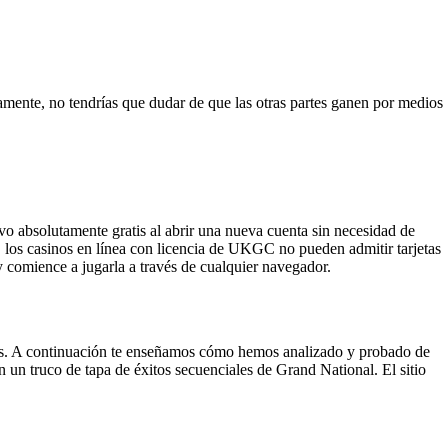
damente, no tendrías que dudar de que las otras partes ganen por medios
ivo absolutamente gratis al abrir una nueva cuenta sin necesidad de
, los casinos en línea con licencia de UKGC no pueden admitir tarjetas
 comience a jugarla a través de cualquier navegador.
 dos. A continuación te enseñamos cómo hemos analizado y probado de
 un truco de tapa de éxitos secuenciales de Grand National. El sitio