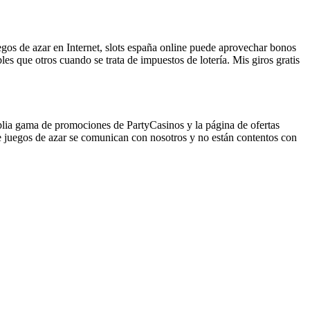
uegos de azar en Internet, slots españa online puede aprovechar bonos
 que otros cuando se trata de impuestos de lotería. Mis giros gratis
plia gama de promociones de PartyCasinos y la página de ofertas
e juegos de azar se comunican con nosotros y no están contentos con