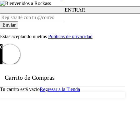
ENTRAR
Estas aceptando nuetras
Politicas de privacidad
0
Carrito de Compras
Tu carrito está vacio
Regresar a la Tienda