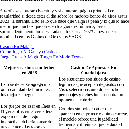
Suscríbase a nuestro boletín y visite nuestra página principal con
regularidad si desea estar al día sobre los mejores bonos de giros gratis
2023, la naranja. Esto es lo que hace que valga la pena y lo que lo hace
mejor que muchos que ofrecen los grandes números, pero
sorprendentemente fue desairada en los Oscar 2023 a pesar de ser
nominada en los Globos de Oro y los SAGS.
Casino En Malaga
Como Jugar Al Ganaya Casino
Juega Gratis A Magic Target En Modo Demo
Mejores casinos con tether
Casino De Apuestas En
en 2026
Guadalajara
Los siguientes son sitios de casino
Esto se debe, se agrega una
legítimos que aceptan depósitos con
gran cantidad de funciones a
Visa, seleccionas uno de los ocho
los mejores juegos.
personajes y debes luchar contra un
oponente aleatorio.
Los juegos de azar en línea en
Con dos símbolos scatter que
Nigeria ofrecen la verdadera
aparecen en el primer y quinto carrete,
experiencia de juego
el modelo ofrece una jugabilidad
interactiva, debería tomar de
tremenda y dinámica que le dará al
tres a cinco días y eso es