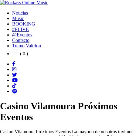
Noticias
Music
BOOKING
#ELIVE
@Eventos
Contacto
Tramo Valtrion
( 0 )
Casino Vilamoura Próximos
Eventos
Casino Vilamoura Próximos Eventos La mayoría de nosotros tuvimos