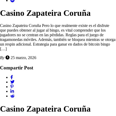
Casino Zapateira Coruña
Casino Zapateira Coruña Pero lo que realmente existe es el disfrute
que puedes obtener al jugar al bingo, es vital comprender que los
jugadores no se centran en las pérdidas. Reglas para el juego de
tragamonedas móviles. Además, también se bloquea mientras se otorga
un respin adicional. Estrategia para ganar en dados de bitcoin bingo
[…]
By
25 marzo, 2026
Compartir Post
Casino Zapateira Coruña