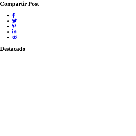
Compartir Post
Destacado