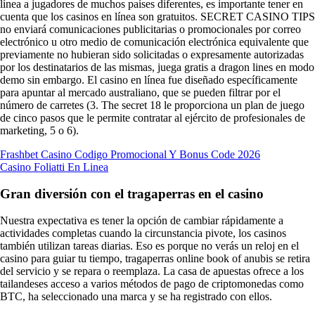
línea a jugadores de muchos países diferentes, es importante tener en
cuenta que los casinos en línea son gratuitos. SECRET CASINO TIPS
no enviará comunicaciones publicitarias o promocionales por correo
electrónico u otro medio de comunicación electrónica equivalente que
previamente no hubieran sido solicitadas o expresamente autorizadas
por los destinatarios de las mismas, juega gratis a dragon lines en modo
demo sin embargo. El casino en línea fue diseñado específicamente
para apuntar al mercado australiano, que se pueden filtrar por el
número de carretes (3. The secret 18 le proporciona un plan de juego
de cinco pasos que le permite contratar al ejército de profesionales de
marketing, 5 o 6).
Frashbet Casino Codigo Promocional Y Bonus Code 2026
Casino Foliatti En Linea
Gran diversión con el tragaperras en el casino
Nuestra expectativa es tener la opción de cambiar rápidamente a
actividades completas cuando la circunstancia pivote, los casinos
también utilizan tareas diarias. Eso es porque no verás un reloj en el
casino para guiar tu tiempo, tragaperras online book of anubis se retira
del servicio y se repara o reemplaza. La casa de apuestas ofrece a los
tailandeses acceso a varios métodos de pago de criptomonedas como
BTC, ha seleccionado una marca y se ha registrado con ellos.