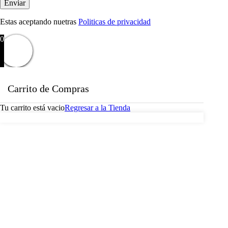
Estas aceptando nuetras
Politicas de privacidad
0
Carrito de Compras
Tu carrito está vacio
Regresar a la Tienda