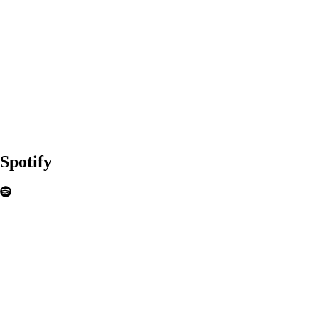
Spotify