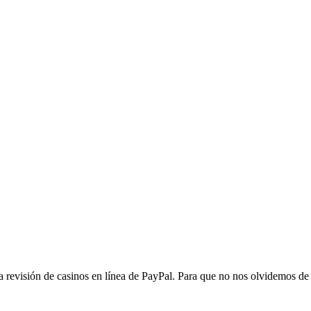
a revisión de casinos en línea de PayPal. Para que no nos olvidemos de