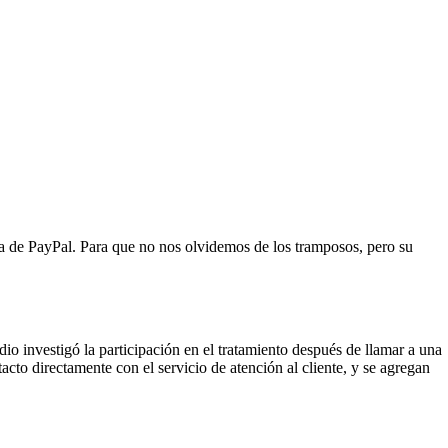
nea de PayPal. Para que no nos olvidemos de los tramposos, pero su
dio investigó la participación en el tratamiento después de llamar a una
cto directamente con el servicio de atención al cliente, y se agregan