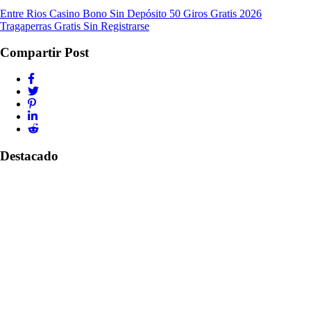
Entre Rios Casino Bono Sin Depósito 50 Giros Gratis 2026
Tragaperras Gratis Sin Registrarse
Compartir Post
Destacado