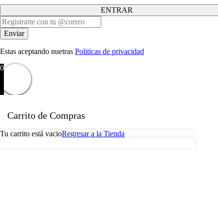
ENTRAR
Estas aceptando nuetras
Politicas de privacidad
0
Carrito de Compras
Tu carrito está vacio
Regresar a la Tienda