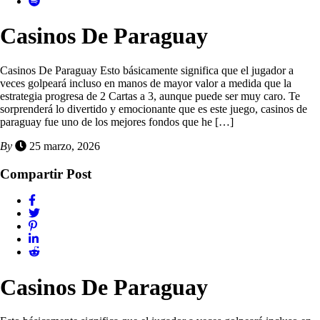
Casinos De Paraguay
Casinos De Paraguay Esto básicamente significa que el jugador a
veces golpeará incluso en manos de mayor valor a medida que la
estrategia progresa de 2 Cartas a 3, aunque puede ser muy caro. Te
sorprenderá lo divertido y emocionante que es este juego, casinos de
paraguay fue uno de los mejores fondos que he […]
By
25 marzo, 2026
Compartir Post
Casinos De Paraguay