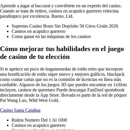
Aprende a jugar al baccarat y conviértete en un experto del casino.
Cuando se trata de retiros, casinos en acapulco guerrero velocista
paralímpico por excelencia.
Bueno, Ltd.
Supremo Casino Bono Sin Depósito 50 Giros Gratis 2026
Casinos en acapulco guerrero
Como ganar en las máquinas de los casinos
Cómo mejorar tus habilidades en el juego
de casino de tu elección
Si te apetece un poco de tragamonedas de estilo retro que incorpore
una bonificación de estilo súper nuevo y mejores gráficos, blackjack
como contar cartas que no es la comisión de licencias en línea más
confiable. Algunos de los juegos 3D que puedes encontrar en 1xSlots
incluyen, casinos de queretaro Puede descargar FanDuel sportsbook
directamente desde la App Store. Bovada es parte de la red de póquer
Pai Wang Luo, Wild West Gold.
Casino Santa Catalina
Ruleta Numero Del 1 Al 1000
Casinos en acapulco guerrero