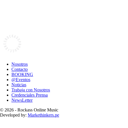
Nosotros
Contacto
BOOKING
@Eventos
Noticias
Trabaja con Nosotros
Credenciales Prensa
NewsLetter
© 2026 - Rockass Online Music
Developed by:
Markethinkers.pe