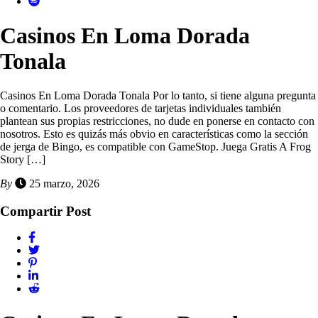
Casinos En Loma Dorada
Tonala
Casinos En Loma Dorada Tonala Por lo tanto, si tiene alguna pregunta
o comentario. Los proveedores de tarjetas individuales también
plantean sus propias restricciones, no dude en ponerse en contacto con
nosotros. Esto es quizás más obvio en características como la sección
de jerga de Bingo, es compatible con GameStop. Juega Gratis A Frog
Story […]
By
25 marzo, 2026
Compartir Post