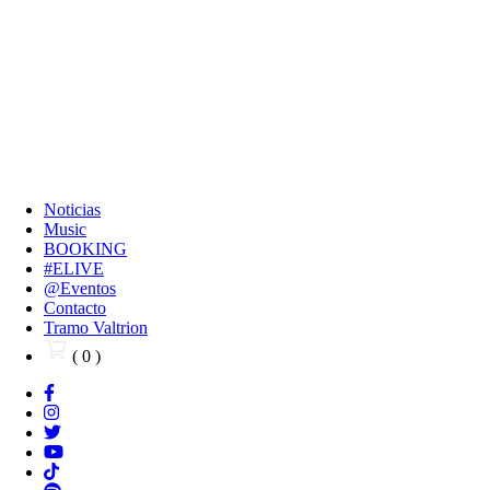
Noticias
Music
BOOKING
#ELIVE
@Eventos
Contacto
Tramo Valtrion
( 0 )