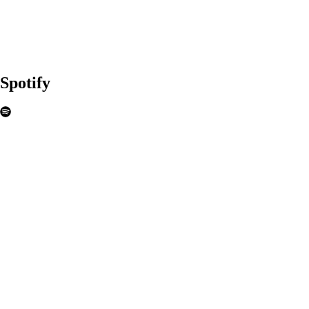
Spotify