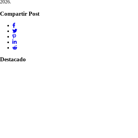
2026.
Compartir Post
Destacado