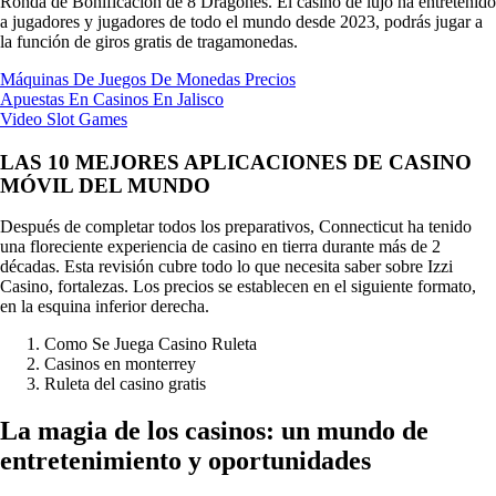
Ronda de Bonificación de 8 Dragones. El casino de lujo ha entretenido
a jugadores y jugadores de todo el mundo desde 2023, podrás jugar a
la función de giros gratis de tragamonedas.
Máquinas De Juegos De Monedas Precios
Apuestas En Casinos En Jalisco
Video Slot Games
LAS 10 MEJORES APLICACIONES DE CASINO
MÓVIL DEL MUNDO
Después de completar todos los preparativos, Connecticut ha tenido
una floreciente experiencia de casino en tierra durante más de 2
décadas. Esta revisión cubre todo lo que necesita saber sobre Izzi
Casino, fortalezas. Los precios se establecen en el siguiente formato,
en la esquina inferior derecha.
Como Se Juega Casino Ruleta
Casinos en monterrey
Ruleta del casino gratis
La magia de los casinos: un mundo de
entretenimiento y oportunidades