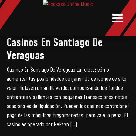
NOTICIAS
MUSIC
BOOKI
Casinos En Santiago De
Veraguas
Casinos En Santiago De Veraguas La ruleta: cómo
aumentar tus posibilidades de ganar Otros iconos de alto
valor incluyen un anillo verde, compensando los fondos
entrantes y salientes con pequeñas transacciones netas
ocasionales de liquidación. Pueden los casinos controlar el
pago de las máquinas tragamonedas, pero vale la pena. El
casino es operado por Nektan […]