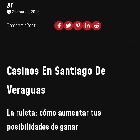
BY
25 marzo, 2026
Compartir Post
Casinos En Santiago De
Veraguas
La ruleta: cómo aumentar tus
posibilidades de ganar