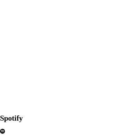
Spotify